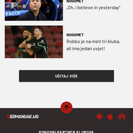
NOGOMET
„Oh, I believe in yesterday“
NOGOMET
Robbo je na meti tri kluba,
ali ima jedan uvjet!
UČITAJ VIŠE
PONOSNI PARTNER KLUBOVA