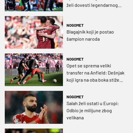
želi dovesti legendarnog
beka Liverpoola
NOGOMET
Blagajnik koji je postao
šampion naroda
NOGOMET
Opet se sprema veliki
transfer na Anfield: Dešnjak
koji igra na oba boka stiže
kao zamjena za klupsku
legendu
NOGOMET
Salah želi ostati u Europi:
Odbio je milijune zbog
velikana