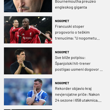
Bournemoutha preuzeo
engleskog giganta
NOGOMET
Francuski stoper
progovorio o teškim
trenucima: "U nogometu
ima depresije i ne treba se
sramiti toga"
NOGOMET
Sve bliže potpisu:
Španjolski hit-trener
postigao usmeni dogovor s
Liverpoolom
NOGOMET
Rekorder objavio kraj
nevjerojatne priče: Nakon
24 sezone i 658 utakmica,
engleska ikona odlazi u