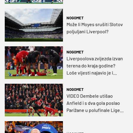
NOGOMET
Može li Moyes srušiti Slotov
poljuljani Liverpool?
NOGOMET
Liverpoolova zvijezda izvan
terena do kraja godine?
Loše vijesti najavio je i
trener Redsa
NOGOMET
VIDEO Dembele utišao
Anfield i s dva gola poslao
Parižane u polufinale Lige
prvaka!