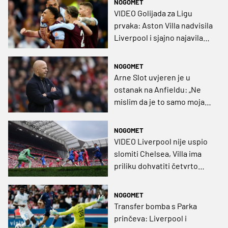
NOGOMET
VIDEO Golijada za Ligu
prvaka: Aston Villa nadvisila
Liverpool i sjajno najavila
finale Europske lige
NOGOMET
Arne Slot uvjeren je u
ostanak na Anfieldu: „Ne
mislim da je to samo moja
odluka, ali...”
NOGOMET
VIDEO Liverpool nije uspio
slomiti Chelsea, Villa ima
priliku dohvatiti četvrto
mjesto
NOGOMET
Transfer bomba s Parka
prinčeva: Liverpool i