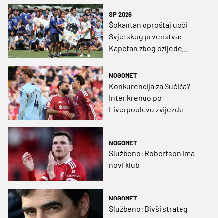
SP 2026
Šokantan oproštaj uoči
Svjetskog prvenstva:
Kapetan zbog ozljede
završio reprezentativnu
karijeru
NOGOMET
Konkurencija za Sučića?
Inter krenuo po
Liverpoolovu zvijezdu
NOGOMET
Službeno: Robertson ima
novi klub
NOGOMET
Službeno: Bivši strateg