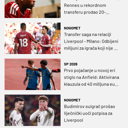
Rennes u rekordnom
transferu prodao 20-
godišnjeg stopera
Liverpoolu
NOGOMET
Transfer saga na relaciji
Liverpool - Milano: Odbijeni
milijuni za igrača koji nije u
planovima trenera
SP 2026
Prvo pojačanje u novoj eri
stiglo na Anfield: Aktivirana
klauzula od 40 milijuna eura
za suigrača hrvatskog
napadača
NOGOMET
Budimirov suigrač prošao
liječnički uoči potpisa za
Liverpool