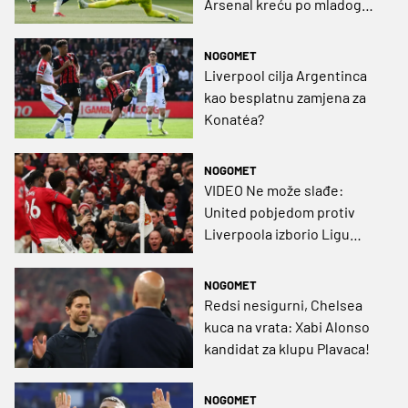
Arsenal kreću po mladog
Francuza?
NOGOMET
Liverpool cilja Argentinca
kao besplatnu zamjena za
Konatéa?
NOGOMET
VIDEO Ne može slađe:
United pobjedom protiv
Liverpoola izborio Ligu
prvaka
NOGOMET
Redsi nesigurni, Chelsea
kuca na vrata: Xabi Alonso
kandidat za klupu Plavaca!
NOGOMET