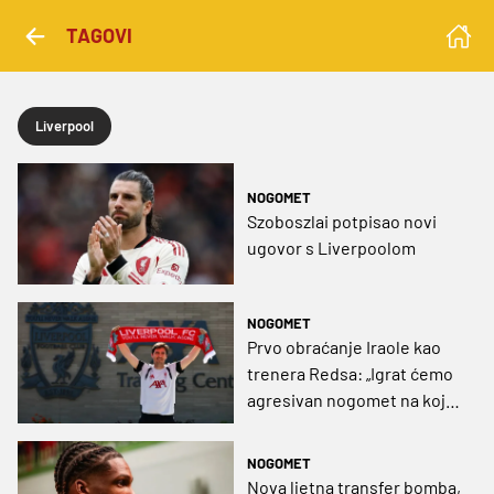
TAGOVI
Liverpool
NOGOMET
Szoboszlai potpisao novi
ugovor s Liverpoolom
NOGOMET
Prvo obraćanje Iraole kao
trenera Redsa: „Igrat ćemo
agresivan nogomet na koji
će navijači biti ponosni“
NOGOMET
Nova ljetna transfer bomba,