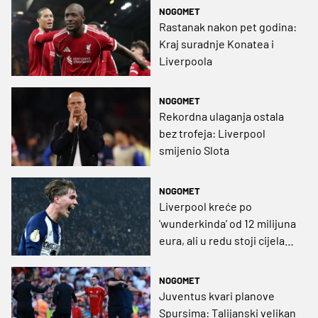
mirovinu
NOGOMET
Rastanak nakon pet godina:
Kraj suradnje Konatea i
Liverpoola
NOGOMET
Rekordna ulaganja ostala
bez trofeja: Liverpool
smijenio Slota
NOGOMET
Liverpool kreće po
'wunderkinda' od 12 milijuna
eura, ali u redu stoji cijela
elita
NOGOMET
Juventus kvari planove
Spursima: Talijanski velikan