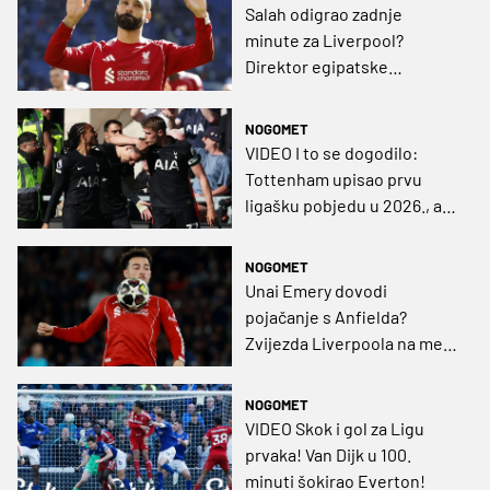
Salah odigrao zadnje
minute za Liverpool?
Direktor egipatske
reprezentacije potvrdio
crne slutnje
NOGOMET
VIDEO I to se dogodilo:
Tottenham upisao prvu
ligašku pobjedu u 2026., a
Salah je možda odigrao
svoje za Liverpool!
NOGOMET
Unai Emery dovodi
pojačanje s Anfielda?
Zvijezda Liverpoola na meti
Ville
NOGOMET
VIDEO Skok i gol za Ligu
prvaka! Van Dijk u 100.
minuti šokirao Everton!