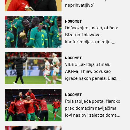
neprihvatljivo"
NOGOMET
Došao, sjeo, ustao, otišao:
Bizarna Thiawova
konferencija za medije,
Senegalci pljeskali,
domaćini baš i ne
NOGOMET
VIDEO Lakrdija u finalu
AKN-a: Thiaw povukao
igrače nakon penala, Diaz
pucao panenku i promašio
pa Senegal slavio u
NOGOMET
produžecima!
Pola stoljeća posta: Maroko
pred domaćim navijačima
lovi naslov i zalet za domaće
Svjetsko prvenstvo