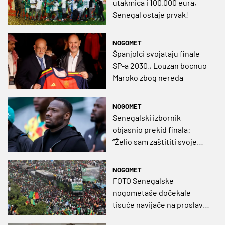
utakmica i 100.000 eura,
Senegal ostaje prvak!
NOGOMET
Španjolci svojataju finale
SP-a 2030., Louzan bocnuo
Maroko zbog nereda
NOGOMET
Senegalski izbornik
objasnio prekid finala:
“Želio sam zaštititi svoje
igrače od nepravde”
NOGOMET
FOTO Senegalske
nogometaše dočekale
tisuće navijače na proslavi
naslov afričkog prvaka