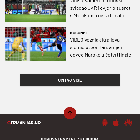
VIDEO Kamerun rutinski
svladao JAR i ovjerio susret
s Marokom u četvrtfinalu
NOGOMET
VIDEO Veznjak Kraljeva
slomio otpor Tanzanije i
odveo Maroko u četvrtfinale
UČITAJ VIŠE
PONOSNI PARTNER KLUBOVA