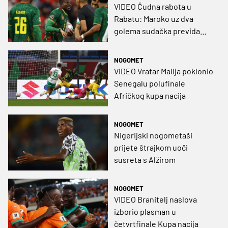
VIDEO Čudna rabota u
Rabatu: Maroko uz dva
golema sudačka previda
izbacio Kamerun
NOGOMET
VIDEO Vratar Malija poklonio
Senegalu polufinale
Afričkog kupa nacija
NOGOMET
Nigerijski nogometaši
prijete štrajkom uoči
susreta s Alžirom
NOGOMET
VIDEO Branitelj naslova
izborio plasman u
četvrtfinale Kupa nacija