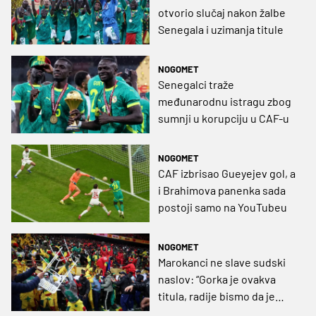
otvorio slučaj nakon žalbe
Senegala i uzimanja titule
NOGOMET
Senegalci traže
međunarodnu istragu zbog
sumnji u korupciju u CAF-u
NOGOMET
CAF izbrisao Gueyejev gol, a
i Brahimova panenka sada
postoji samo na YouTubeu
NOGOMET
Marokanci ne slave sudski
naslov: “Gorka je ovakva
titula, radije bismo da je
proslavljena u Rabatu na