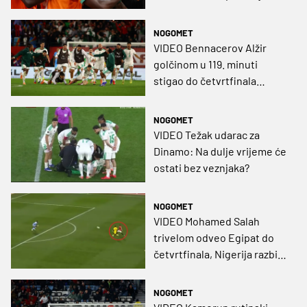
NOGOMET
VIDEO Bennacerov Alžir
golčinom u 119. minuti
stigao do četvrtfinala
Afričkog kupa nacija
NOGOMET
VIDEO Težak udarac za
Dinamo: Na dulje vrijeme će
ostati bez veznjaka?
NOGOMET
VIDEO Mohamed Salah
trivelom odveo Egipat do
četvrtfinala, Nigerija razbila
Mozambik za ulazak među
osam najboljih
NOGOMET