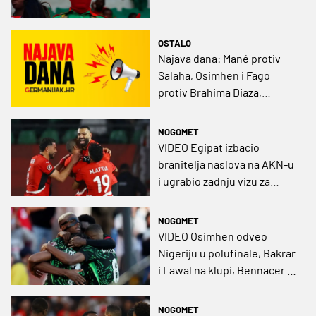
OSTALO
Najava dana: Mané protiv
Salaha, Osimhen i Fago
protiv Brahima Diaza,
debitira Arbeloa, Rosenior
dočekuje Topnike, igraju
NOGOMET
Hrvati
VIDEO Egipat izbacio
branitelja naslova na AKN-u
i ugrabio zadnju vizu za
polufinale
NOGOMET
VIDEO Osimhen odveo
Nigeriju u polufinale, Bakrar
i Lawal na klupi, Bennacer ni
na njoj!
NOGOMET