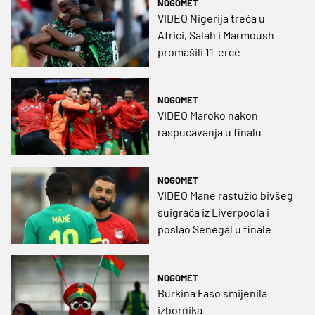
NOGOMET
VIDEO Nigerija treća u
Africi, Salah i Marmoush
promašili 11-erce
NOGOMET
VIDEO Maroko nakon
raspucavanja u finalu
NOGOMET
VIDEO Mane rastužio bivšeg
suigrača iz Liverpoola i
poslao Senegal u finale
NOGOMET
Burkina Faso smijenila
izbornika