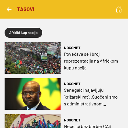
TAGOVI
Afrički kup nacija
NOGOMET
Povećava se i broj
reprezentacija na Afričkom
kupu nacija
NOGOMET
Senegalci najavljuju
'križarski rat': „Suočeni smo
s administrativnom
pljačkom, odbijamo se
pomiriti s njom“
NOGOMET
Neće ići bez borbe: CAS