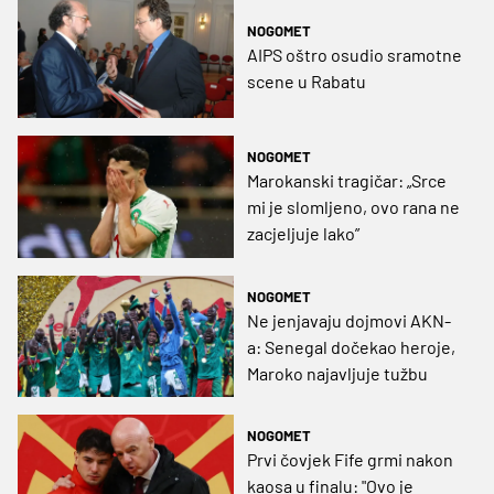
NOGOMET
AIPS oštro osudio sramotne
scene u Rabatu
NOGOMET
Marokanski tragičar: „Srce
mi je slomljeno, ovo rana ne
zacjeljuje lako”
NOGOMET
Ne jenjavaju dojmovi AKN-
a: Senegal dočekao heroje,
Maroko najavljuje tužbu
NOGOMET
Prvi čovjek Fife grmi nakon
kaosa u finalu: "Ovo je