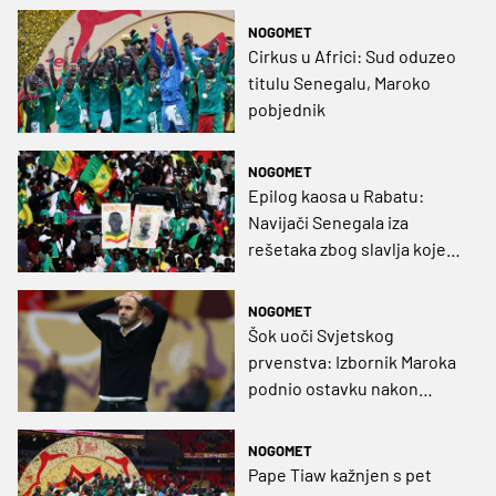
pred našim navijačima”
NOGOMET
Cirkus u Africi: Sud oduzeo
titulu Senegalu, Maroko
pobjednik
NOGOMET
Epilog kaosa u Rabatu:
Navijači Senegala iza
rešetaka zbog slavlja koje
se pretvorilo u huliganizam
NOGOMET
Šok uoči Svjetskog
prvenstva: Izbornik Maroka
podnio ostavku nakon
povijesnih uspjeha
NOGOMET
Pape Tiaw kažnjen s pet