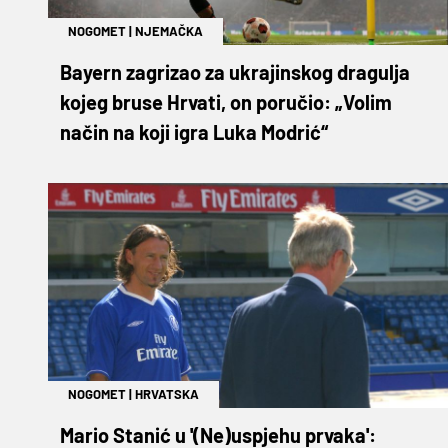
NOGOMET
|
NJEMAČKA
Bayern zagrizao za ukrajinskog dragulja
kojeg bruse Hrvati, on poručio: „Volim
način na koji igra Luka Modrić“
NOGOMET
|
HRVATSKA
Mario Stanić u '(Ne)uspjehu prvaka':