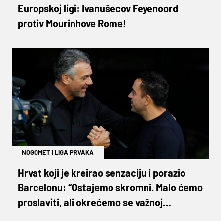
Europskoj ligi: Ivanušecov Feyenoord
protiv Mourinhove Rome!
NOGOMET
|
LIGA PRVAKA
Hrvat koji je kreirao senzaciju i porazio
Barcelonu: “Ostajemo skromni. Malo ćemo
proslaviti, ali okrećemo se važnoj
utakmici u domaćem prevenstvu”