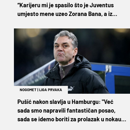
“Karijeru mi je spasilo što je Juventus
umjesto mene uzeo Zorana Bana, a iz
Dinama sam otišao zbog lošeg
predosjećaja”
NOGOMET
|
LIGA PRVAKA
Pušić nakon slavlja u Hamburgu: "Već
sada smo napravili fantastičan posao,
sada se idemo boriti za prolazak u nokaut
fazu"