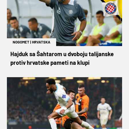
NOGOMET
|
HRVATSKA
Hajduk sa Šahtarom u dvoboju talijanske
protiv hrvatske pameti na klupi