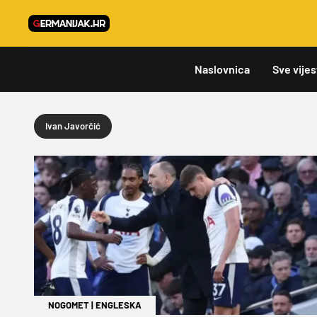
Naslovnica
Sve vijes
Ivan Javorčić
NOGOMET
|
ENGLESKA