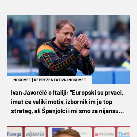
NOGOMET
|
REPREZENTATIVNI NOGOMET
Ivan Javorčić o Italiji: “Europski su prvaci,
imat će veliki motiv, izbornik im je top
strateg, ali Španjolci i mi smo za nijansu
iznad“