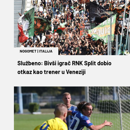
NOGOMET
|
ITALIJA
Službeno: Bivši igrač RNK Split dobio
otkaz kao trener u Veneziji