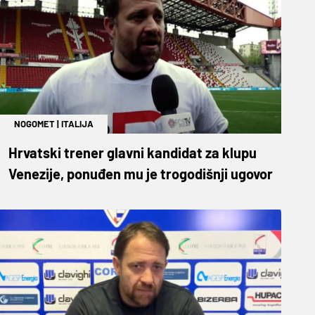
NOGOMET
|
ITALIJA
Hrvatski trener glavni kandidat za klupu
Venezije, ponuđen mu je trogodišnji ugovor