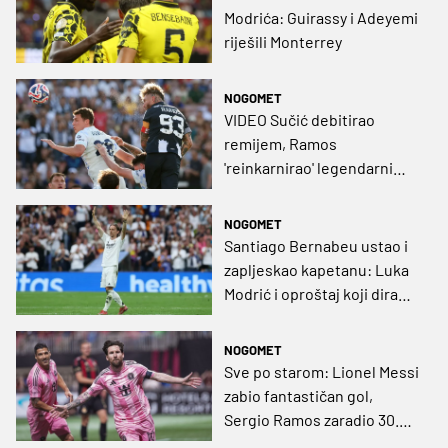
Modrića: Guirassy i Adeyemi
riješili Monterrey
NOGOMET
VIDEO Sučić debitirao
remijem, Ramos
'reinkarnirao' legendarni
pogodak iz Decime!
NOGOMET
Santiago Bernabeu ustao i
zapljeskao kapetanu: Luka
Modrić i oproštaj koji dira
dušu!
NOGOMET
Sve po starom: Lionel Messi
zabio fantastičan gol,
Sergio Ramos zaradio 30.
crveni karton