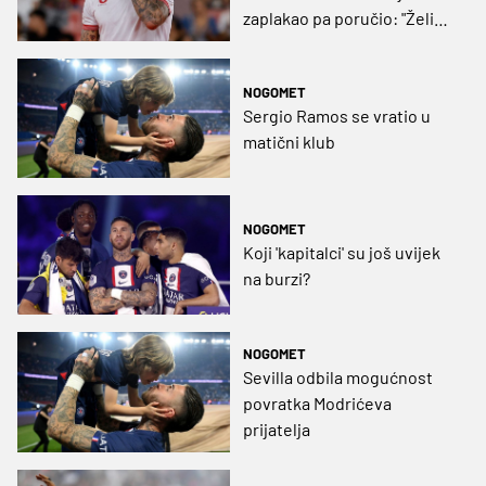
zaplakao pa poručio: "Želim
biti kao Rakitić"
NOGOMET
Sergio Ramos se vratio u
matični klub
NOGOMET
Koji 'kapitalci' su još uvijek
na burzi?
NOGOMET
Sevilla odbila mogućnost
povratka Modrićeva
prijatelja