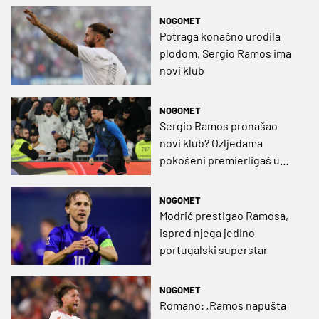
NOGOMET
Potraga konačno urodila
plodom, Sergio Ramos ima
novi klub
NOGOMET
Sergio Ramos pronašao
novi klub? Ozljedama
pokošeni premierligaš u
pregovorima sa španjolskim
stoperom
NOGOMET
Modrić prestigao Ramosa,
ispred njega jedino
portugalski superstar
NOGOMET
Romano: „Ramos napušta