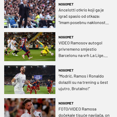
NOGOMET
Ancelotti otkrio koji ga je
igrač spasio od otkaza:
"Imam posebnu naklonost
prema njemu"
NOGOMET
VIDEO Ramosov autogol
privremeno smjestio
Barcelonu na vrh La Lige,
Rakitić sjajan, Yamal opet
oduševio!
NOGOMET
“Modrić, Ramos i Ronaldo
dolazili su na trening u šest
ujutro. Brutalno!”
NOGOMET
FOTO/VIDEO Ramosa
dočekale tisuće navijača, on