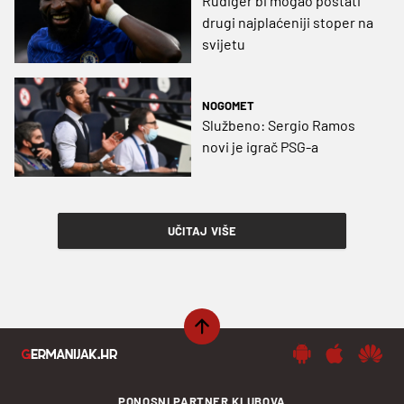
Rudiger bi mogao postati
drugi najplaćeniji stoper na
svijetu
NOGOMET
Službeno: Sergio Ramos
novi je igrač PSG-a
UČITAJ VIŠE
PONOSNI PARTNER KLUBOVA