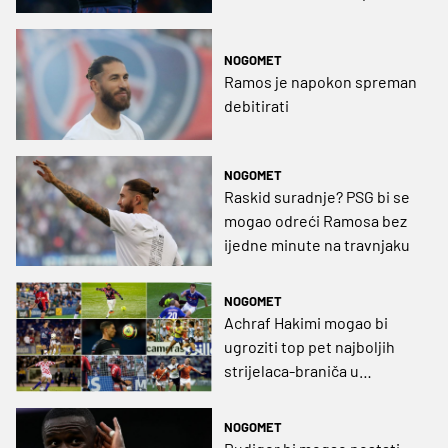
debi za novi klub
NOGOMET
Ramos je napokon spreman
debitirati
NOGOMET
Raskid suradnje? PSG bi se
mogao odreći Ramosa bez
ijedne minute na travnjaku
NOGOMET
Achraf Hakimi mogao bi
ugroziti top pet najboljih
strijelaca-braniča u
povijesti nogometa
NOGOMET