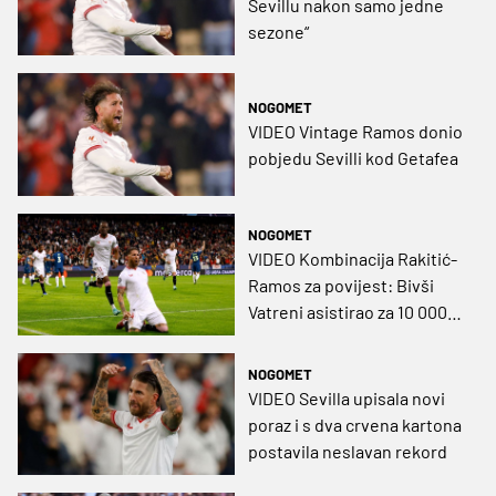
Sevillu nakon samo jedne
sezone“
NOGOMET
VIDEO Vintage Ramos donio
pobjedu Sevilli kod Getafea
NOGOMET
VIDEO Kombinacija Rakitić-
Ramos za povijest: Bivši
Vatreni asistirao za 10 000.
pogodak u Ligi prvaka
NOGOMET
VIDEO Sevilla upisala novi
poraz i s dva crvena kartona
postavila neslavan rekord