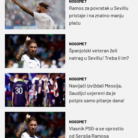
NOGOMET
Ramos za povratak u Sevillu
pristaje i na znatno manju
plaću
NOGOMET
Španjolski veteran želi
natrag u Sevillu! Treba li im?
NOGOMET
Navijači izviždali Messija,
Saudijci uvjereni da je
potpis samo pitanje dana!
NOGOMET
Vlasnik PSG-a se oprostio
od Sergija Ramosa