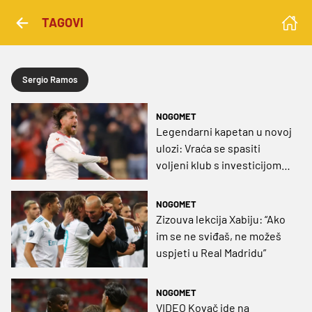
TAGOVI
Sergio Ramos
NOGOMET
Legendarni kapetan u novoj
ulozi: Vraća se spasiti
voljeni klub s investicijom
od 400 milijuna eura!
NOGOMET
Zizouva lekcija Xabiju: “Ako
im se ne sviđaš, ne možeš
uspjeti u Real Madridu”
NOGOMET
VIDEO Kovač ide na