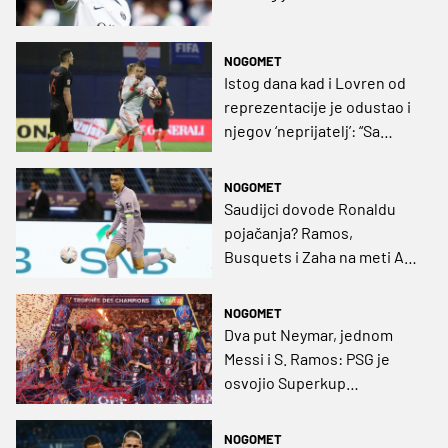
NOGOMET
Istog dana kad i Lovren od
reprezentacije je odustao i
njegov ‘neprijatelj’: “Sa
zavišću gledam Modrića,
Messija i Pepea” (FOTO)
NOGOMET
Saudijci dovode Ronaldu
pojačanja? Ramos,
Busquets i Zaha na meti Al-
Nassra
NOGOMET
Dva put Neymar, jednom
Messi i S. Ramos: PSG je
osvojio Superkup
Francuske (VIDEO)
NOGOMET