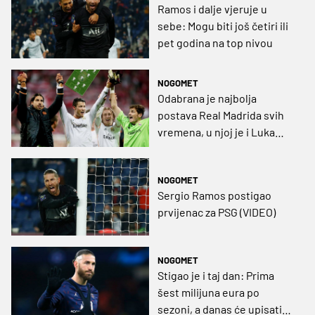
Ramos i dalje vjeruje u
sebe: Mogu biti još četiri ili
pet godina na top nivou
NOGOMET
Odabrana je najbolja
postava Real Madrida svih
vremena, u njoj je i Luka
Modrić (GRAFIKA)
NOGOMET
Sergio Ramos postigao
prvijenac za PSG (VIDEO)
NOGOMET
Stigao je i taj dan: Prima
šest milijuna eura po
sezoni, a danas će upisati