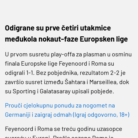
Odigrane su prve četiri utakmice
međukola nokaut-faze Europsken lige
U prvom susretu play-offa za plasman u osminu
finala Europske lige Feyenoord i Roma su
odigrali 1-1. Bez pobjednika, rezultatom 2-2 je
završio susret između Šahtara i Marseillea, dok
su Sporting i Galatasaray upisali pobjede.
Prouči cjelokupnu ponudu za nogomet na
Germaniji i zaigraj odmah (Igraj odgovorno, 18+)
Feyenoord i Roma se treću godinu uzasopce
susreću u Europi. Prošle sezone Roma je