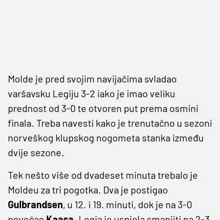
Molde je pred svojim navijačima svladao
varšavsku Legiju 3-2 iako je imao veliku
prednost od 3-0 te otvoren put prema osmini
finala. Treba navesti kako je trenutačno u sezoni
norveškog klupskog nogometa stanka između
dvije sezone.
Tek nešto više od dvadeset minuta trebalo je
Moldeu za tri pogotka. Dva je postigao
Gulbrandsen
, u 12. i 19. minuti, dok je na 3-0
povećao
Kaasa
. Legia je uspjela smanjiti na 2-3