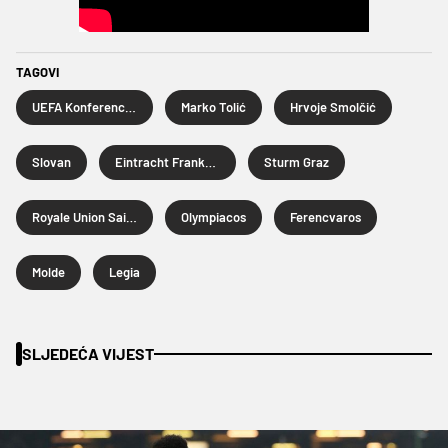
TAGOVI
UEFA Konferencijska liga
Marko Tolić
Hrvoje Smolčić
Slovan
Eintracht Frankfurt
Sturm Graz
Royale Union Saint-Gilloise
Olympiacos
Ferencvaros
Molde
Legia
SLJEDEĆA VIJEST