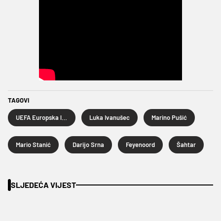
TAGOVI
UEFA Europska liga
Luka Ivanušec
Marino Pušić
Mario Stanić
Darijo Srna
Feyenoord
Šahtar
SLJEDEĆA VIJEST