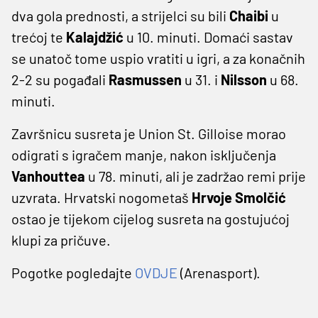
dva gola prednosti, a strijelci su bili
Chaibi
u
trećoj te
Kalajdžić
u 10. minuti. Domaći sastav
se unatoč tome uspio vratiti u igri, a za konačnih
2-2 su pogađali
Rasmussen
u 31. i
Nilsson
u 68.
minuti.
Završnicu susreta je Union St. Gilloise morao
odigrati s igračem manje, nakon isključenja
Vanhouttea
u 78. minuti, ali je zadržao remi prije
uzvrata. Hrvatski nogometaš
Hrvoje Smolčić
ostao je tijekom cijelog susreta na gostujućoj
klupi za pričuve.
Pogotke pogledajte
OVDJE
(Arenasport).