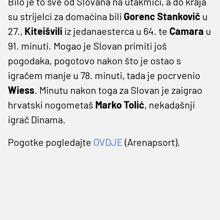
Bilo je to sve od Slovana na utakmici, a do kraja
su strijelci za domaćina bili
Gorenc Stankovič
u
27.,
Kiteišvili
iz jedanaesterca u 64. te
Camara
u
91. minuti. Mogao je Slovan primiti još
pogodaka, pogotovo nakon što je ostao s
igračem manje u 78. minuti, tada je pocrvenio
Wiess
. Minutu nakon toga za Slovan je zaigrao
hrvatski nogometaš
Marko Tolić
, nekadašnji
igrač Dinama.
Pogotke pogledajte
OVDJE
(Arenapsort).