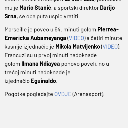
mu je
Mario Stanić
, a sportski direktor
Darijo
Srna
, se oba puta uspio vratiti.
Marseille je poveo u 64. minuti golom
Pierrea-
Emericka Aubameyanga
(
VIDEO
) a četiri minute
kasnije izjednačio je
Mikola Matvijenko
(
VIDEO
).
Francuzi su u prvoj minuti nadoknade
golom
Ilmana Ndiayea
ponovo poveli, no u
trećoj minuti nadoknade je
izjednačio
Eguinaldo
.
Pogotke pogledajte
OVDJE
(Arenasport).