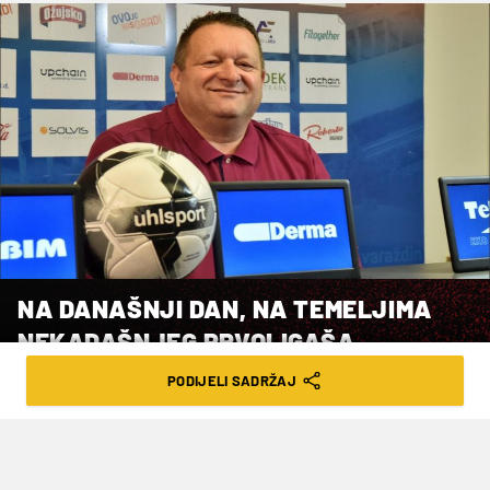
NA DANAŠNJI DAN, NA TEMELJIMA
NEKADAŠNJEG PRVOLIGAŠA,
OSNOVAN JE NOGOMETNI KLUB
PODIJELI SADRŽAJ
VARAŽDIN
VRIJEME ČITANJA: 2MIN | ČET. 15.02.24. | 21:41