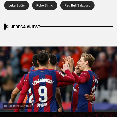
Luka Sučić
Roko Šimić
Red Bull Salzburg
SLJEDEĆA VIJEST
REUTERS/Albert Gea