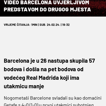
VIDEO BARCELONA UVJERLJIVOM
PREDSTAVOM DO DRUGOG MJESTA
VRIJEME ČITANJA: 1MIN | SUB. 24.02.24. | 19:32
Barcelona je u 26 nastupa skupila 57
bodova i došla na pet bodova od
vodećeg Real Madrida koji ima
utakmicu manje
Nogometaši Barcelone svladali su kao domaćini
Getafe s 4-0 (1-0) u prvoj utakmici subotnjeg