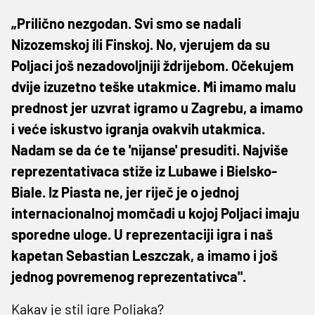
„Prilično nezgodan. Svi smo se nadali
Nizozemskoj ili Finskoj. No, vjerujem da su
Poljaci još nezadovoljniji ždrijebom. Očekujem
dvije izuzetno teške utakmice. Mi imamo malu
prednost jer uzvrat igramo u Zagrebu, a imamo
i veće iskustvo igranja ovakvih utakmica.
Nadam se da će te 'nijanse' presuditi. Najviše
reprezentativaca stiže iz Lubawe i Bielsko-
Biale. Iz Piasta ne, jer riječ je o jednoj
internacionalnoj momčadi u kojoj Poljaci imaju
sporedne uloge. U reprezentaciji igra i naš
kapetan Sebastian Leszczak, a imamo i još
jednog povremenog reprezentativca".
Kakav je stil igre Poljaka?