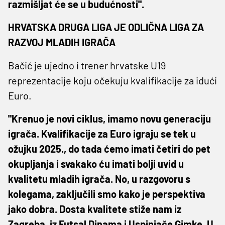
razmišljat će se u budućnosti".
HRVATSKA DRUGA LIGA JE ODLIČNA LIGA ZA
RAZVOJ MLADIH IGRAČA
Bačić je ujedno i trener hrvatske U19
reprezentacije koju očekuju kvalifikacije za idući
Euro.
"Krenuo je novi ciklus, imamo novu generaciju
igrača. Kvalifikacije za Euro igraju se tek u
ožujku 2025., do tada ćemo imati četiri do pet
okupljanja i svakako ću imati bolji uvid u
kvalitetu mladih igrača. No, u razgovoru s
kolegama, zaključili smo kako je perspektiva
jako dobra. Dosta kvalitete stiže nam iz
Zagreba, iz Futsal Dinama i Uspinjače Gimke. U