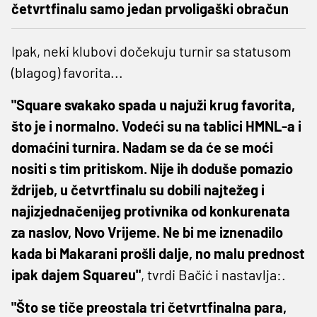
četvrtfinalu samo jedan prvoligaški obračun
Ipak, neki klubovi dočekuju turnir sa statusom
(blagog) favorita...
"Square svakako spada u najuži krug favorita,
što je i normalno. Vodeći su na tablici HMNL-a i
domaćini turnira. Nadam se da će se moći
nositi s tim pritiskom. Nije ih doduše pomazio
ždrijeb, u četvrtfinalu su dobili najtežeg i
najizjednačenijeg protivnika od konkurenata
za naslov, Novo Vrijeme. Ne bi me iznenadilo
kada bi Makarani prošli dalje, no malu prednost
ipak dajem Squareu"
, tvrdi Bačić i nastavlja:.
"Što se tiče preostala tri četvrtfinalna para,