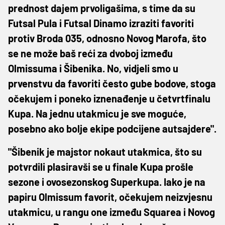
prednost dajem prvoligašima, s time da su
Futsal Pula i Futsal Dinamo izraziti favoriti
protiv Broda 035, odnosno Novog Marofa, što
se ne može baš reći za dvoboj između
Olmissuma i Šibenika. No, vidjeli smo u
prvenstvu da favoriti često gube bodove, stoga
očekujem i poneko iznenađenje u četvrtfinalu
Kupa. Na jednu utakmicu je sve moguće,
posebno ako bolje ekipe podcijene autsajdere".
"Šibenik je majstor nokaut utakmica, što su
potvrdili plasiravši se u finale Kupa prošle
sezone i ovosezonskog Superkupa. Iako je na
papiru Olmissum favorit, očekujem neizvjesnu
utakmicu, u rangu one između Squarea i Novog