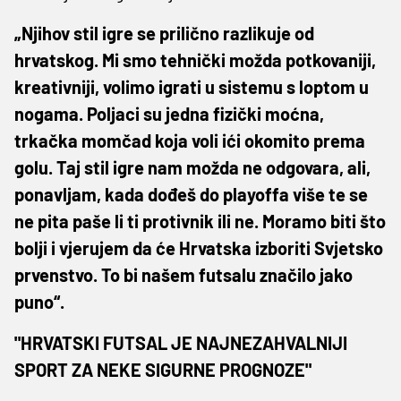
„Njihov stil igre se prilično razlikuje od
hrvatskog. Mi smo tehnički možda potkovaniji,
kreativniji, volimo igrati u sistemu s loptom u
nogama. Poljaci su jedna fizički moćna,
trkačka momčad koja voli ići okomito prema
golu. Taj stil igre nam možda ne odgovara, ali,
ponavljam, kada dođeš do playoffa više te se
ne pita paše li ti protivnik ili ne. Moramo biti što
bolji i vjerujem da će Hrvatska izboriti Svjetsko
prvenstvo. To bi našem futsalu značilo jako
puno“.
"HRVATSKI FUTSAL JE NAJNEZAHVALNIJI
SPORT ZA NEKE SIGURNE PROGNOZE"