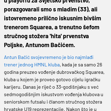
u playoffu za Svjetsko prvenstvo,
porazgovarali smo s mladim (33), ali
istovremeno prilično iskusnim bivšim
trenerom Squarea, a trenutno šefom
stručnog stožera 'hita' prvenstva
Poljske, Antunom Bačićem.
Antun Bačić svojevremeno je bio najmlađi
trener jednog HMNL kluba
, kada je sa samo 26
godina preuzeo vođenje dubrovačkog Squarea,
kluba u kojem je proveo gotovo cijelu igračku
karijeru. Danas je riječ o 33-godišnjaku s već
sedmogodišnjim iskustvom vođenja klubova u
seniorskom futsalu i članom stručnog stožera
hrvatske U19 reprezentacije. Nakon što je u