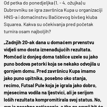
Od petka do ponedjeljka (1. - 4. ožujka) u
Dubrovniku se igra završnica Kupa u organizaciji
HNS-a i domaćinstvu Bačićevog bivšeg kluba
Squarea. Kakva su očekivanja pred početak
turnira osam najboljih?
„Zadnjih 20-ak dana u domaćem prvenstvu
vidjeli smo dosta iznenađujućih rezultata.
Momčad iz donjeg doma tablice uzele su jako
puno bodova petorki koja se nekako odvojila u
gornjem domu. Pred završnicu Kupa imamo
jako puno upitnika, posebno oko stanja,
recimo, Futsal Pule koja je igrala jako dobro,
mjesecima vodila na ljestvici, ali je serijom
loših rezultata kompromitirala svoj status. No,
ovo je posebno natjecanje, a tko ga osvoji bit će