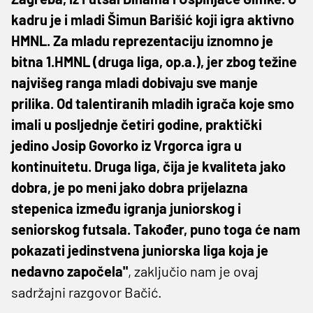
kadru je i mladi Šimun Barišić koji igra aktivno
HMNL. Za mladu reprezentaciju iznomno je
bitna 1.HMNL (druga liga, op.a.), jer zbog težine
najvišeg ranga mladi dobivaju sve manje
prilika. Od talentiranih mladih igrača koje smo
imali u posljednje četiri godine, praktički
jedino Josip Govorko iz Vrgorca igra u
kontinuitetu. Druga liga, čija je kvaliteta jako
dobra, je po meni jako dobra prijelazna
stepenica između igranja juniorskog i
seniorskog futsala. Također, puno toga će nam
pokazati jedinstvena juniorska liga koja je
nedavno započela"
, zaključio nam je ovaj
sadržajni razgovor Bačić.