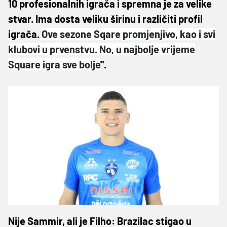
10 profesionalnih igrača i spremna je za velike
stvar. Ima dosta veliku širinu i različiti profil
igrača.
Ove sezone Sqare promjenjivo, kao i svi
klubovi u prvenstvu. No, u najbolje vrijeme
Square igra sve bolje
".
Nije Sammir, ali je Filho: Brazilac stigao u