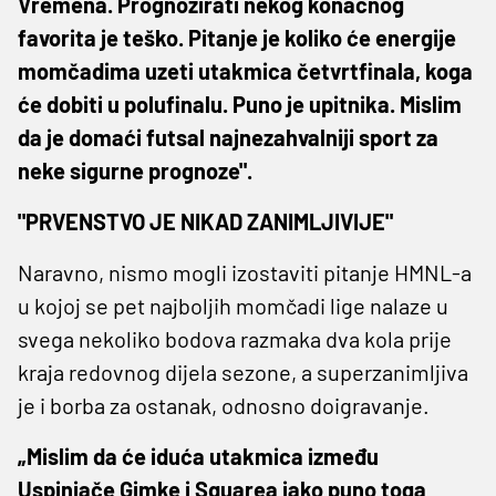
Vremena. Prognozirati nekog konačnog
favorita je teško. Pitanje je koliko će energije
momčadima uzeti utakmica četvrtfinala, koga
će dobiti u polufinalu. Puno je upitnika. Mislim
da je domaći futsal najnezahvalniji sport za
neke sigurne prognoze".
"PRVENSTVO JE NIKAD ZANIMLJIVIJE"
Naravno, nismo mogli izostaviti pitanje HMNL-a
u kojoj se pet najboljih momčadi lige nalaze u
svega nekoliko bodova razmaka dva kola prije
kraja redovnog dijela sezone, a superzanimljiva
je i borba za ostanak, odnosno doigravanje.
„Mislim da će iduća utakmica između
Uspinjače Gimke i Squarea jako puno toga