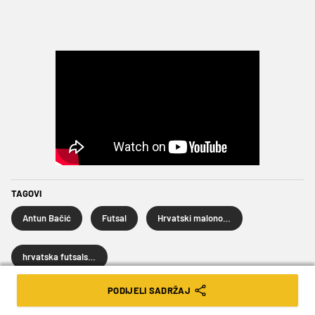
TAGOVI
Antun Bačić
Futsal
Hrvatski malonogometni kup
hrvatska futsalska reprezentacija
PODIJELI SADRŽAJ
SLJEDEĆA VIJEST