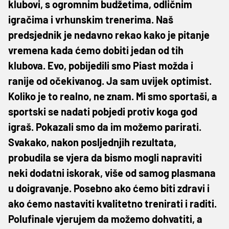
klubovi, s ogromnim budžetima, odličnim
igračima i vrhunskim trenerima. Naš
predsjednik je nedavno rekao kako je pitanje
vremena kada ćemo dobiti jedan od tih
klubova. Evo, pobijedili smo Piast možda i
ranije od očekivanog. Ja sam uvijek optimist.
Koliko je to realno, ne znam. Mi smo sportaši, a
sportski se nadati pobjedi protiv koga god
igraš. Pokazali smo da im možemo parirati.
Svakako, nakon posljednjih rezultata,
probudila se vjera da bismo mogli napraviti
neki dodatni iskorak, više od samog plasmana
u doigravanje. Posebno ako ćemo biti zdravi i
ako ćemo nastaviti kvalitetno trenirati i raditi.
Polufinale vjerujem da možemo dohvatiti, a