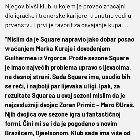
Njegov bivši klub, u kojem je proveo značajni
dio igračke i trenerske karijere, trenutno vodi u
prvenstvu i prvi je favorit za osvajanje kupa....
"Mislim da je Square napravio jako dobar posao
vraćanjem Marka Kuraje i dovođenjem
Guilhermea iz Vrgorca. Prošle sezone Square
je imao najvećih problema upravo s ljevacima,
na desnoj strani. Sada Square ima, usudio bih
se reći, i najbolji par lijevaka u ligi. Ipak, za
rezultate Squarea u ovoj sezoni mislim da je
najzaslužniji dvojac Zoran Primić – Maro ĐUraš.
Njih dvojica ove sezone igra u fantastičnoj
formi. Čini mi se i da je pogođeno s novim
Brazilcem, Djaelsonom. Klub sada ima više od