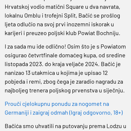
Hrvatskoj vodio matični Square u dva navrata,
lokalnu Omblu i trofejni Split, Bačić se prošlog
ljeta odlučio na svoj prvi inozemni iskorak u
karijeri i preuzeo poljski klub Powiat Bochniju.
I za sada mu ide odlično! Osim što je s Powiatom
osigurao četvrtfinale domaćeg kupa, od sredine
listopada 2023. do kraja veljače 2024. Bačić je
nanizao 13 utakmica u kojima je upisao 12
pobjeda i remi, zbog čega je zaradio nagradu za
najboljeg trenera poljskog prvenstva u siječnju.
Prouči cjelokupnu ponudu za nogomet na
Germaniji i zaigraj odmah (Igraj odgovorno, 18+)
Bačića smo uhvatili na putovanju prema Lodzu u