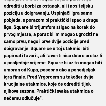
odrediti u borbi za ostanak, ali i nositeljsku
poziciju u doigravanju. Uspinjači igra samo
pobjeda, s porazom bi praktički ispao u drugu
ligu. Square bi trijumfom stigao na korak do
prvog mjesta, a poraz bi im mogao ugroziti ne
samo prvu, nego i prve dvije pozicije pred
doigravanje. Square će u toj utakmici biti
papirnati favorit, ali favoriti nisu dobro prolazili
u posljednje vrijeme. Square bi uz to mogao biti
umoran od Kupa, posebno ako u ponedjeljak
igra finale. Pred Vrgorcem su također dvije
krucijalne utakmice, koje će odrediti tijek
njihove sezone. Praktički svaka utakmica o
nečemu odlučuje“.