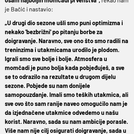
je Bačić i nastavio:
„U drugi dio sezone ušli smo puni optimizma i
nekako 'bezbrižni' po pitanju borbe za
doigravanje. Naravno, sve ono što smo radili na
treninzima i utakmicama urodilo je plodom.
Igrali smo sve bolje i bolje. Atmosfera u
momčadi je puno bolja kada pobjeđuješ, a sve
se to odrazilo na rezultate u drugom dijelu
sezone. Pobjede su nam donijele
samopouzdanje. Imali smo teških utakmica, ali
sve ovo što sam ranije naveo omogućilo nam je
da izjednačene utakmice odvedemo u našu
korist. Naravno, sada su nam ambicije porasle.
Više nam nije cilj osigurati doigravanje, sada u