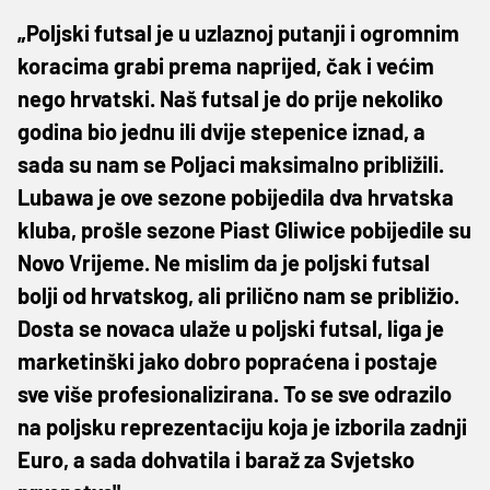
„Poljski futsal je u uzlaznoj putanji i ogromnim
koracima grabi prema naprijed, čak i većim
nego hrvatski. Naš futsal je do prije nekoliko
godina bio jednu ili dvije stepenice iznad, a
sada su nam se Poljaci maksimalno približili.
Lubawa je ove sezone pobijedila dva hrvatska
kluba, prošle sezone Piast Gliwice pobijedile su
Novo Vrijeme. Ne mislim da je poljski futsal
bolji od hrvatskog, ali prilično nam se približio.
Dosta se novaca ulaže u poljski futsal, liga je
marketinški jako dobro popraćena i postaje
sve više profesionalizirana. To se sve odrazilo
na poljsku reprezentaciju koja je izborila zadnji
Euro, a sada dohvatila i baraž za Svjetsko