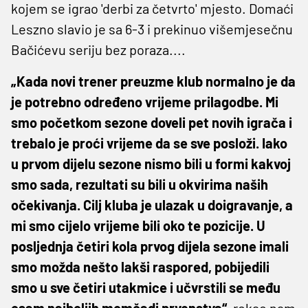
kojem se igrao 'derbi za četvrto' mjesto. Domaći
Leszno slavio je sa 6-3 i prekinuo višemjesečnu
Bačićevu seriju bez poraza....
„Kada novi trener preuzme klub normalno je da
je potrebno određeno vrijeme prilagodbe. Mi
smo početkom sezone doveli pet novih igrača i
trebalo je proći vrijeme da se sve posloži. Iako
u prvom dijelu sezone nismo bili u formi kakvoj
smo sada, rezultati su bili u okvirima naših
očekivanja. Cilj kluba je ulazak u doigravanje, a
mi smo cijelo vrijeme bili oko te pozicije. U
posljednja četiri kola prvog dijela sezone imali
smo možda nešto lakši raspored, pobijedili
smo u sve četiri utakmice i učvrstili se među
osam najboljih momčadi prvenstva“,
rekao nam