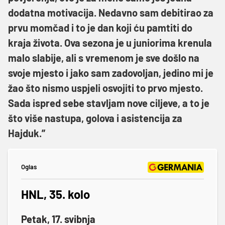
dodatna motivacija. Nedavno sam debitirao za
prvu momčad i to je dan koji ću pamtiti do
kraja života. Ova sezona je u juniorima krenula
malo slabije, ali s vremenom je sve došlo na
svoje mjesto i jako sam zadovoljan, jedino mi je
žao što nismo uspjeli osvojiti to prvo mjesto.
Sada ispred sebe stavljam nove ciljeve, a to je
što više nastupa, golova i asistencija za
Hajduk.”
Oglas
HNL, 35. kolo
Petak, 17. svibnja