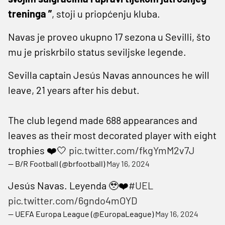
treninga ”
, stoji u priopćenju kluba.
Navas je proveo ukupno 17 sezona u Sevilli, što
mu je priskrbilo status seviljske legende.
Sevilla captain Jesús Navas announces he will
leave, 21 years after his debut.
The club legend made 688 appearances and
leaves as their most decorated player with eight
trophies ❤️🤍
pic.twitter.com/fkgYmM2v7J
— B/R Football (@brfootball)
May 16, 2024
Jesús Navas. Leyenda 🥹❤️
#UEL
pic.twitter.com/6gndo4mOYD
— UEFA Europa League (@EuropaLeague)
May 16, 2024