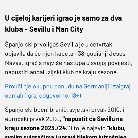
U cijeloj karijeri igrao je samo za dva
kluba - Sevillu i Man City
Španjolski prvoligaš Sevilla je u četvrtak
objavila da će njen kapetan 38-godišnji Jesus
Navas, igrač s najviše nastupa u svojoj povijesti,
napustiti andaluzijski klub na kraju sezone.
Prouči cjelokupnu ponudu na Germaniji i zaigraj
odmah (Igraj odgovorno, 18+)
Španjolski bočni branič, svjetski prvak 2010. i
europski prvak 2012.,
"napustit će Sevillu na
kraju sezone 2023./24."
i to je najavio
"klubu,
svojim suigračima i upravi tijekom jutrošnjeg