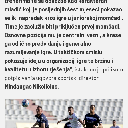
trenerima te se dokazao kao karakteran
mladić koji je posljednjih šest mjeseci pokazao
veliki napredak kroz igre u juniorskoj momčadi.
Time je zaslužio biti priključen prvoj momčadi.
Osnovna pozicija mu je centralni vezni, a krase
ga odlično predviđanje i generalno
razumijevanje igre. U taktičkom smislu
pokazuje ideju u organizaciji igre te brzinu i
kvalitetu u izboru rješenja”
, istaknuo je prilikom
potpisivanja ugovora sportski direktor
Mindaugas
Nikoličius
.