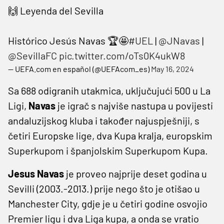
🙌 Leyenda del Sevilla
Histórico Jesús Navas 🏆🤩
#UEL
|
@JNavas
|
@SevillaFC
pic.twitter.com/oTs0K4ukW8
— UEFA.com en español (@UEFAcom_es)
May 16, 2024
Sa 688 odigranih utakmica, uključujući 500 u La
Ligi,
Navas
je igrač s najviše nastupa u povijesti
andaluzijskog kluba i također najuspješniji, s
četiri Europske lige, dva Kupa kralja, europskim
Superkupom i španjolskim Superkupom Kupa.
Jesus Navas
je proveo najprije deset godina u
Sevilli (2003.-2013.) prije nego što je otišao u
Manchester City, gdje je u četiri godine osvojio
Premier ligu i dva Liga kupa, a onda se vratio