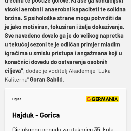
trećinu te postiže golove. Krase ga kondicijski
visoki aerobni i anaerobni kapaciteti te solidna
brzina. S psihološke strane mogu potvrditi da
je jako motiviran, fokusiran i želja dokazivanja.
Sve navedeno dovelo ga je do velikog napretka
u tekućoj sezoni te je odličan primjer mladim
igračima u smislu pristupa i angažmana koji u
konačnici dovedu do ostvarenja osobnih
ciljeva”
, dodao je voditelj Akademije "Luka
Kaliterna"
Goran
Sablić
.
Oglas
Hajduk - Gorica
Cjelokupnu ponudu za utakmicu 35. kola