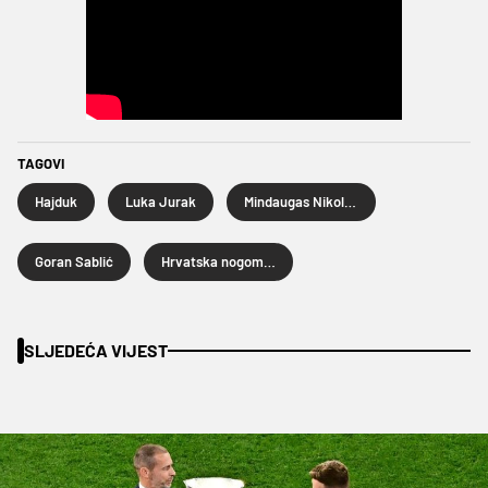
TAGOVI
Hajduk
Luka Jurak
Mindaugas Nikoličius
Goran Sablić
Hrvatska nogometna liga
SLJEDEĆA VIJEST