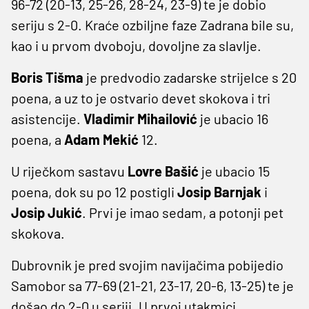
96-72 (20-13, 25-26, 28-24, 23-9) te je dobio
seriju s 2-0. Kraće ozbiljne faze Zadrana bile su,
kao i u prvom dvoboju, dovoljne za slavlje.
Boris Tišma
je predvodio zadarske strijelce s 20
poena, a uz to je ostvario devet skokova i tri
asistencije.
Vladimir Mihailović
je ubacio 16
poena, a
Adam Mekić
12.
U riječkom sastavu
Lovre Bašić
je ubacio 15
poena, dok su po 12 postigli
Josip Barnjak
i
Josip Jukić
. Prvi je imao sedam, a potonji pet
skokova.
Dubrovnik je pred svojim navijačima pobijedio
Samobor sa 77-69 (21-21, 23-17, 20-6, 13-25) te je
došao do 2-0 u seriji. U prvoj utakmici