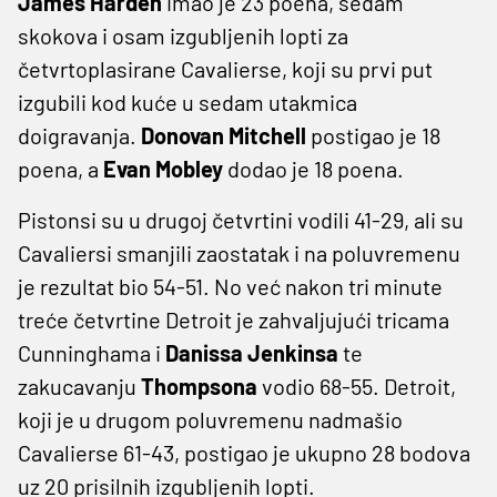
James Harden
imao je 23 poena, sedam
skokova i osam izgubljenih lopti za
četvrtoplasirane Cavalierse, koji su prvi put
izgubili kod kuće u sedam utakmica
doigravanja.
Donovan Mitchell
postigao je 18
poena, a
Evan Mobley
dodao je 18 poena.
Pistonsi su u drugoj četvrtini vodili 41-29, ali su
Cavaliersi smanjili zaostatak i na poluvremenu
je rezultat bio 54-51. No već nakon tri minute
treće četvrtine Detroit je zahvaljujući tricama
Cunninghama i
Danissa Jenkinsa
te
zakucavanju
Thompsona
vodio 68-55. Detroit,
koji je u drugom poluvremenu nadmašio
Cavalierse 61-43, postigao je ukupno 28 bodova
uz 20 prisilnih izgubljenih lopti.