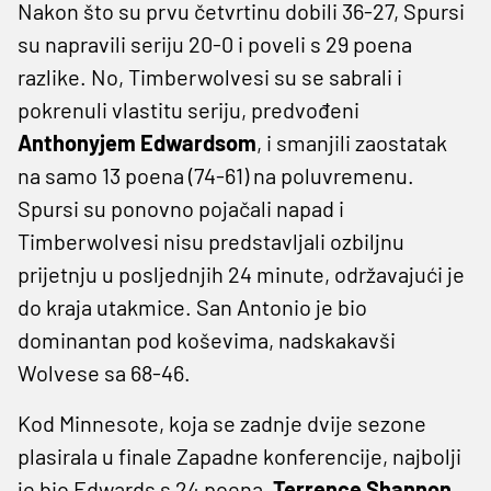
Nakon što su prvu četvrtinu dobili 36-27, Spursi
su napravili seriju 20-0 i poveli s 29 poena
razlike. No, Timberwolvesi su se sabrali i
pokrenuli vlastitu seriju, predvođeni
Anthonyjem Edwardsom
, i smanjili zaostatak
na samo 13 poena (74-61) na poluvremenu.
Spursi su ponovno pojačali napad i
Timberwolvesi nisu predstavljali ozbiljnu
prijetnju u posljednjih 24 minute, održavajući je
do kraja utakmice. San Antonio je bio
dominantan pod koševima, nadskakavši
Wolvese sa 68-46.
Kod Minnesote, koja se zadnje dvije sezone
plasirala u finale Zapadne konferencije, najbolji
je bio Edwards s 24 poena,
Terrence Shannon