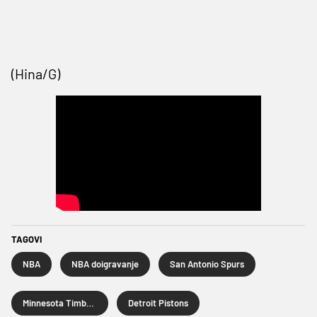
(Hina/G)
TAGOVI
NBA
NBA doigravanje
San Antonio Spurs
Minnesota Timberwolves
Detroit Pistons