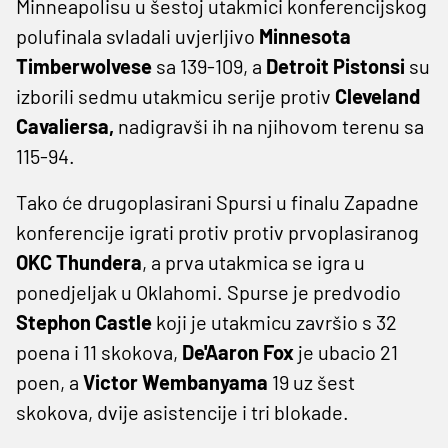
Minneapolisu u šestoj utakmici konferencijskog
polufinala svladali uvjerljivo
Minnesota
Timberwolvese
sa 139-109, a
Detroit Pistonsi
su
izborili sedmu utakmicu serije protiv
Cleveland
Cavaliersa,
nadigravši ih na njihovom terenu sa
115-94.
Tako će drugoplasirani Spursi u finalu Zapadne
konferencije igrati protiv protiv prvoplasiranog
OKC Thundera
, a prva utakmica se igra u
ponedjeljak u Oklahomi. Spurse je predvodio
Stephon Castle
koji je utakmicu završio s 32
poena i 11 skokova,
De'Aaron Fox
je ubacio 21
poen, a
Victor Wembanyama
19 uz šest
skokova, dvije asistencije i tri blokade.