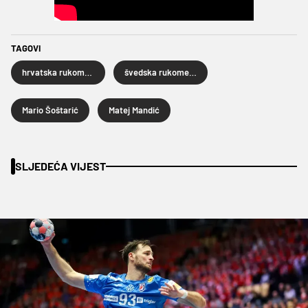
TAGOVI
hrvatska rukometna reprezentacija
švedska rukometna reprezentacija
Mario Šoštarić
Matej Mandić
SLJEDEĆA VIJEST