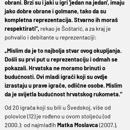
obrani. Brzi su i jaki u igri 'jedan na jedan', imaju
jako dobre obrane i golmane, tako da su
kompletna reprezentacija. Stvarno ih moraš
respektirati",
rekao je Šoštarić, a za kraj je
pohvalio i debitante u reprezentaciji:
„Mislim da je to najbolja stvar ovog okupljanja.
Došli su prvi put u reprezentaciju i odmah se
pokazali. Hrvatska ne moramo brinuti o
budućnosti. Ovi mladi igrači koji su ovdje
izrastaju u prave igrače, odlične osobe. Mislim
da je svijetla budućnost hrvatskog rukometa."
Od 20 igrača koji su bili u Švedskoj, više od
polovice (12) je rođeno u ovom stoljeću (od
2000.): od najmlađih
Matka Moslavca
(2007.),