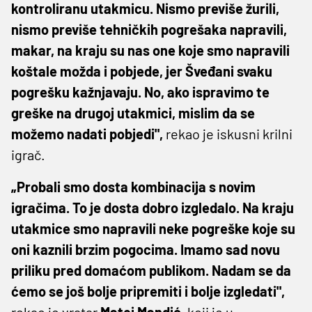
kontroliranu utakmicu. Nismo previše žurili,
nismo previše tehničkih pogrešaka napravili,
makar, na kraju su nas one koje smo napravili
koštale možda i pobjede, jer Šveđani svaku
pogrešku kažnjavaju. No, ako ispravimo te
greške na drugoj utakmici, mislim da se
možemo nadati pobjedi",
rekao je iskusni krilni
igrač.
„Probali smo dosta kombinacija s novim
igračima. To je dosta dobro izgledalo. Na kraju
utakmice smo napravili neke pogreške koje su
oni kaznili brzim pogocima. Imamo sad novu
priliku pred domaćom publikom. Nadam se da
ćemo se još bolje pripremiti i bolje izgledati",
rekao je vratar
Matej Mandić,
koji je u