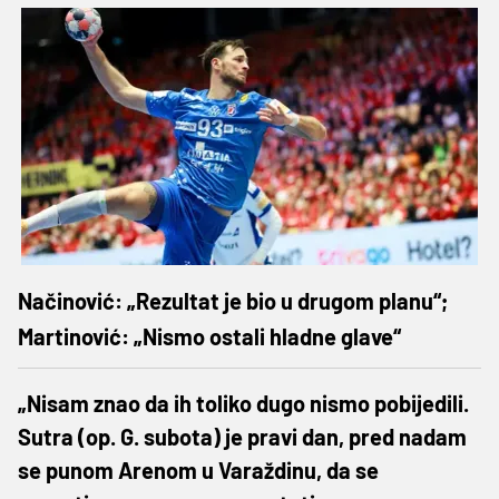
Načinović: „Rezultat je bio u drugom planu“;
Martinović: „Nismo ostali hladne glave“
„Nisam znao da ih toliko dugo nismo pobijedili.
Sutra (op. G. subota) je pravi dan, pred nadam
se punom Arenom u Varaždinu, da se