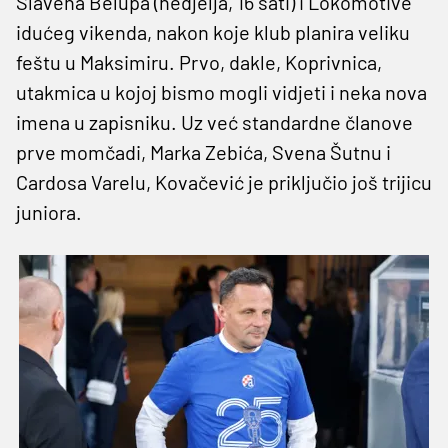
Slavena Belupa (nedjelja, 16 sati) i Lokomotive
idućeg vikenda, nakon koje klub planira veliku
feštu u Maksimiru. Prvo, dakle, Koprivnica,
utakmica u kojoj bismo mogli vidjeti i neka nova
imena u zapisniku. Uz već standardne članove
prve momčadi, Marka Zebića, Svena Šutnu i
Cardosa Varelu, Kovačević je priključio još trijicu
juniora.