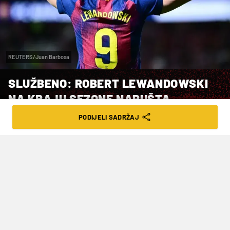
REUTERS/Juan Barbosa
SLUŽBENO: ROBERT LEWANDOWSKI
NA KRAJU SEZONE NAPUŠTA
BARCELONU!
PODIJELI SADRŽAJ
VRIJEME ČITANJA: 2MIN | SUB. 16.05.26. | 15:00
Poljski napadač odlazi nakon četiri