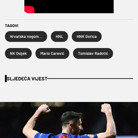
TAGOVI
Hrvatska nogometna liga
HNL
HNK Gorica
NK Osijek
Mario Carević
Tomislav Radotić
SLJEDEĆA VIJEST