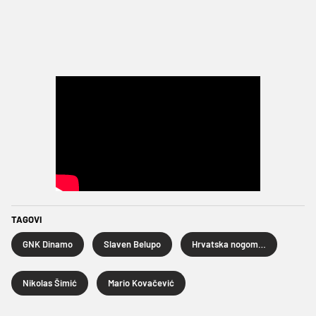
TAGOVI
GNK Dinamo
Slaven Belupo
Hrvatska nogometna liga
Nikolas Šimić
Mario Kovačević