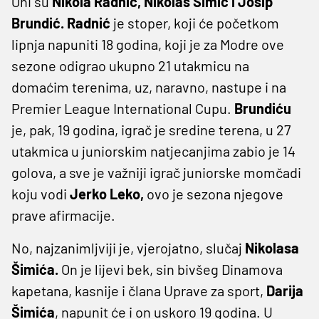
Oni su
Nikola Radnić, Nikolas Šimić i Josip
Brundić. Radnić
je stoper, koji će početkom
lipnja napuniti 18 godina, koji je za Modre ove
sezone odigrao ukupno 21 utakmicu na
domaćim terenima, uz, naravno, nastupe i na
Premier League International Cupu.
Brundiću
je, pak, 19 godina, igrač je sredine terena, u 27
utakmica u juniorskim natjecanjima zabio je 14
golova, a sve je važniji igrač juniorske momčadi
koju vodi
Jerko Leko,
ovo je sezona njegove
prave afirmacije.
No, najzanimljviji je, vjerojatno, slučaj
Nikolasa
Šimića.
On je lijevi bek, sin bivšeg Dinamova
kapetana, kasnije i člana Uprave za sport,
Darija
Šimića
, napunit će i on uskoro 19 godina. U