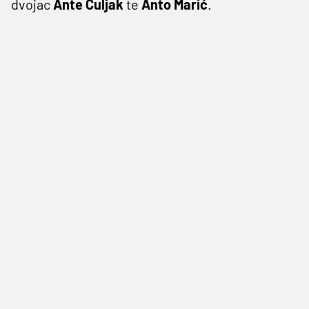
dvojac
Ante Čuljak
te
Anto Marić
.