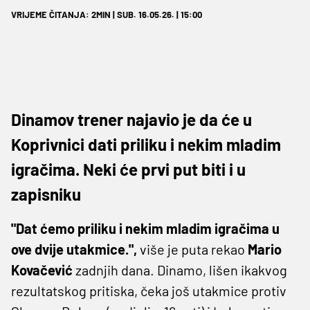
VRIJEME ČITANJA: 2MIN | SUB. 16.05.26. | 15:00
Dinamov trener najavio je da će u
Koprivnici dati priliku i nekim mladim
igračima. Neki će prvi put biti i u
zapisniku
"Dat ćemo priliku i nekim mladim igračima u
ove dvije utakmice.",
više je puta rekao
Mario
Kovačević
zadnjih dana. Dinamo, lišen ikakvog
rezultatskog pritiska, čeka još utakmice protiv