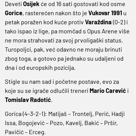
Deveti
Osijek
će od 16 sati gostovati kod osme
Gorice
, rasterećen nakon što je
Vukovar 1991
u
petak poražen kod kuće protiv
Varaždina
(0-2) i
tako ispao iz lige, pa momčad s Opus Arene više
ne mora strahovati za svoj prvoligaški status.
Turopoljci, pak, već odavno ne moraju brinuti
zbog toga, a gotovo pa jednako su udaljeni od
dna i od europskih pozicija.
Stigle su nam sad i početne postave, evo za
koje su se igrače odlučili treneri
Mario Carević
i
Tomislav Radotić
.
Gorica (4-3-2-1): Matijaš – Trontelj, Perić, Hadji
Issa, Bogojević – Pozo, Kavelj, Bakić – Pršir,
Pavičić – Erceg.