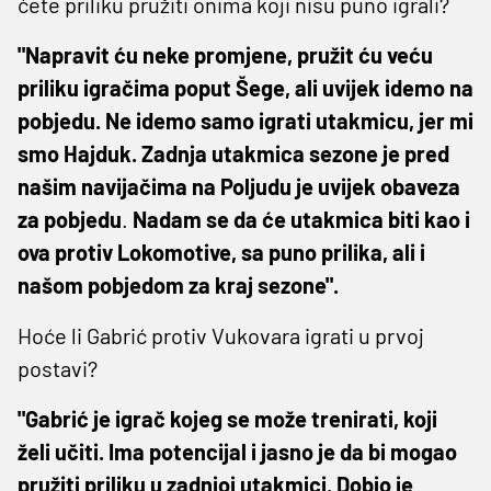
ćete priliku pružiti onima koji nisu puno igrali?
"Napravit ću neke promjene, pružit ću veću
priliku igračima poput Šege, ali uvijek idemo na
pobjedu. Ne idemo samo igrati utakmicu, jer mi
smo Hajduk. Zadnja utakmica sezone je pred
našim navijačima na Poljudu je uvijek obaveza
za pobjedu
.
Nadam se da će utakmica biti kao i
ova protiv Lokomotive, sa puno prilika, ali i
našom pobjedom za kraj sezone".
Hoće li Gabrić protiv Vukovara igrati u prvoj
postavi?
"Gabrić je igrač kojeg se može trenirati, koji
želi učiti. Ima potencijal i jasno je da bi mogao
pružiti priliku u zadnjoj utakmici. Dobio je