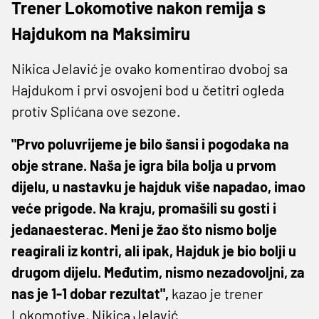
Trener Lokomotive nakon remija s
Hajdukom na Maksimiru
Nikica Jelavić je ovako komentirao dvoboj sa
Hajdukom i prvi osvojeni bod u četitri ogleda
protiv Splićana ove sezone.
"Prvo poluvrijeme je bilo šansi i pogodaka na
obje strane. Naša je igra bila bolja u prvom
dijelu, u nastavku je hajduk više napadao, imao
veće prigode. Na kraju, promašili su gosti i
jedanaesterac. Meni je žao što nismo bolje
reagirali iz kontri, ali ipak, Hajduk je bio bolji u
drugom dijelu. Međutim, nismo nezadovoljni, za
nas je 1-1 dobar rezultat",
kazao je trener
Lokomotive, Nikica Jelavić