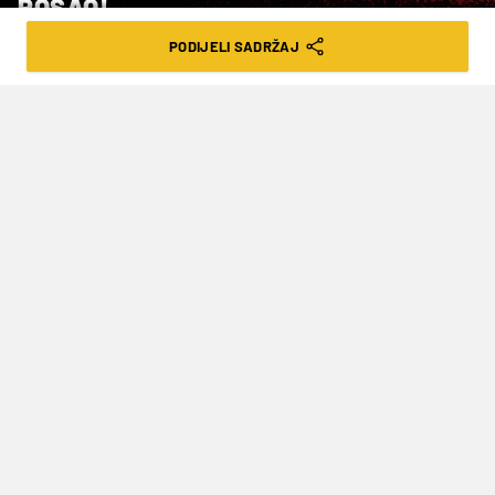
POSAO!
PODIJELI SADRŽAJ
VRIJEME ČITANJA: 2MIN | SUB. 16.05.26. | 21:13
Dogovor do 2030. godine
Dok se još nisu ni slegnuli dojmovi oko finala FA
Cupa koji je Chelsea izgubio od Man Cityja s 0-1,
Stamford Bridge je protresla najnovija
informacija. Kako tvrdi
Fabrizio Romano
,
Xabi
Alonso
je sve dogovorio s upravom kluba i od
sljedeće sezone pa do 2030. trebao bi voditi