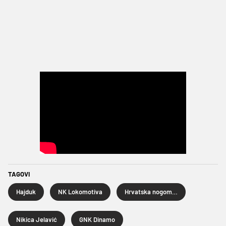
TAGOVI
Hajduk
NK Lokomotiva
Hrvatska nogometna liga
Nikica Jelavić
GNK Dinamo