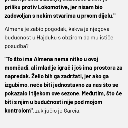
priliku protiv Lokomotive, jer nisam bio
zadovoljan s nekim stvarima u prvom dijelu."
Almena je zabio pogodak, kakva je njegova
budućnost u Hajduku s obzirom da mu ističe
posudba?
"To što ima Almena nema nitko u ovoj
momčadi, ali mlad je igrač i još ima prostora za
napredak. Želio bih ga zadržati, jer ako ga
izgubimo, neće biti jednostavno za nas što se
pokazalo i tijekom ove sezone. Međutim, što će
biti s njim u budućnosti nije pod mojom
kontrolom",
zaključio je Garcia.