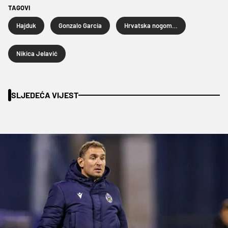
TAGOVI
Hajduk
Gonzalo Garcia
Hrvatska nogometna liga
Nikica Jelavić
SLJEDEĆA VIJEST