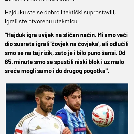
Hajduku ste se dobro i taktički suprostavili,
igrali ste otvorenu utakmicu.
"Hajduk igra uvijek na sličan način. Mi smo veći
dio susreta igrali 'čovjek na čovjeka', ali odlućili
smo se na taj rizik, zato je i bilo puno šansi. Od
65. minute smo se spustili niski blok i uz malo
sreće mogli samo i do drugog pogotka".