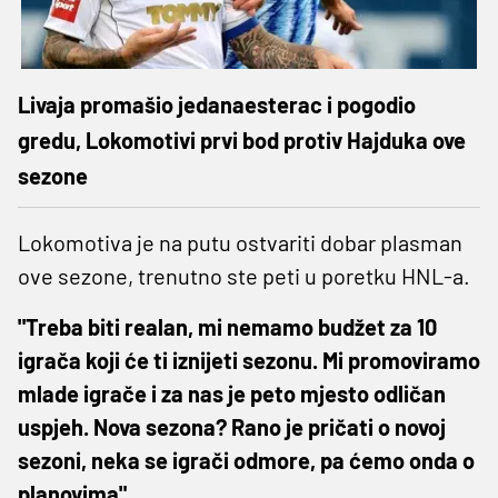
Livaja promašio jedanaesterac i pogodio
gredu, Lokomotivi prvi bod protiv Hajduka ove
sezone
Lokomotiva je na putu ostvariti dobar plasman
ove sezone, trenutno ste peti u poretku HNL-a.
"Treba biti realan, mi nemamo budžet za 10
igrača koji će ti iznijeti sezonu. Mi promoviramo
mlade igrače i za nas je peto mjesto odličan
uspjeh. Nova sezona? Rano je pričati o novoj
sezoni, neka se igrači odmore, pa ćemo onda o
planovima".