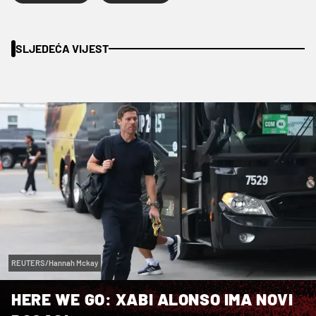
SLJEDEĆA VIJEST
REUTERS/Hannah Mckay
HERE WE GO: XABI ALONSO IMA NOVI