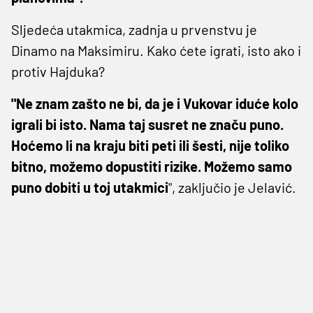
Sljedeća utakmica, zadnja u prvenstvu je
Dinamo na Maksimiru. Kako ćete igrati, isto ako i
protiv Hajduka?
"Ne znam zašto ne bi, da je i Vukovar iduće kolo
igrali bi isto. Nama taj susret ne značu puno.
Hoćemo li na kraju biti peti ili šesti, nije toliko
bitno, možemo dopustiti rizike. Možemo samo
puno dobiti u toj utakmici
", zaključio je Jelavić.