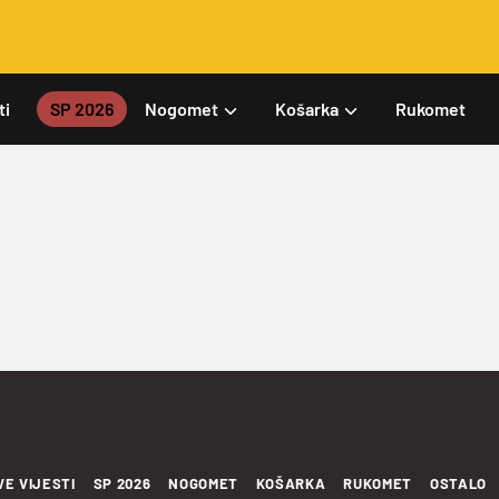
ti
SP 2026
Nogomet
Košarka
Rukomet
VE VIJESTI
SP 2026
NOGOMET
KOŠARKA
RUKOMET
OSTALO