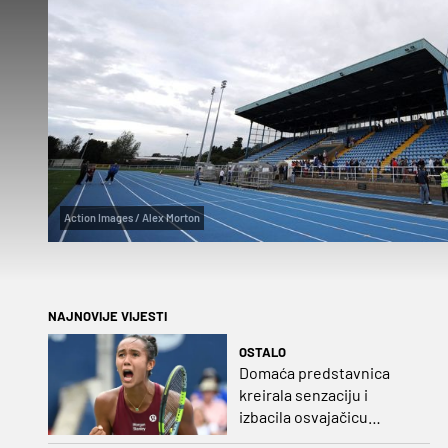
Action Images / Alex Morton
NAJNOVIJE VIJESTI
OSTALO
Domaća predstavnica
kreirala senzaciju i
izbacila osvajačicu
Roland Garrosa