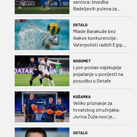
seniora: Izvedba
Badeljevih pulena za
čistu peticu protiv
Bruggea!
OSTALO
Mlade Barakude bez
ikakve konkurencije:
Vaterpolisti razbili Egipat
za polufinale SP-a!
NOGOMET
Lyon poslao najskuplje
pojačanje u povijesti na
posudbu u Getafe
KOŠARKA
Veliko priznanje za
hrvatskog stručnjaka:
Jurica Žuža novi je
pomoćni trener
Barcelone!
OSTALO