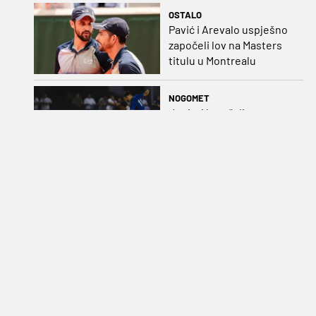
OSTALO
Pavić i Arevalo uspješno
započeli lov na Masters
titulu u Montrealu
NOGOMET
Juniori koračali stopama
seniora: Izvedba
Badeljevih pulena za
čistu peticu protiv
Bruggea!
OSTALO
Mlade Barakude bez
ikakve konkurencije:
Vaterpolisti razbili Egipat
za polufinale SP-a!
NOGOMET
Lyon poslao najskuplje
pojačanje u povijesti na
posudbu u Getafe