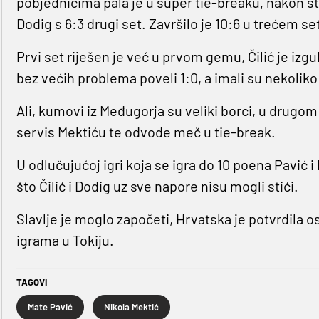
pobjednicima pala je u super tie-breaku, nakon što s
Dodig s 6:3 drugi set. Završilo je 10:6 u trećem set
Prvi set riješen je već u prvom gemu, Čilić je izgu
bez većih problema poveli 1:0, a imali su nekoliko 
Ali, kumovi iz Međugorja su veliki borci, u drugom 
servis Mektiću te odvode meč u tie-break.
U odlučujućoj igri koja se igra do 10 poena Pavić i
što Čilić i Dodig uz sve napore nisu mogli stići.
Slavlje je moglo započeti, Hrvatska je potvrdila o
igrama u Tokiju.
TAGOVI
Mate Pavić
Nikola Mektić