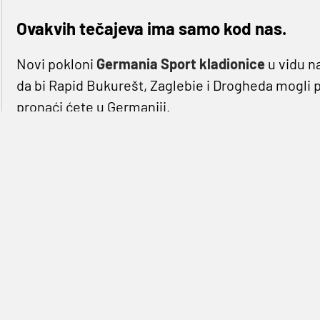
Ovakvih tečajeva ima samo kod nas.
Novi pokloni
Germania Sport kladionice
u vidu n
da bi Rapid Bukurešt, Zaglebie i Drogheda mogli p
pronaći ćete u Germaniji.
Naglasimo kako se tečajevi tijekom dana mogu mijen
da će u svakom trenutku biti najveći u odnosu na 
Dobra zabave uz sportsko
klađenje
garancija je n
web sučelja i uplate u poslovnicama, na svoje rač
putem platnih kartica, Germania bona, A-bona, Air
RAPID BUK. – FARUL CONSTANTA (20:30) JEDINI
Rapid je u prvenstvo krenuo s dvije pobjede i tre