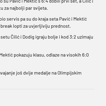
u Pavić i Mektić s 6:4 dobili prvi set, a Čilić i
u za najbolji par svijeta.
bio servis pa su do kraja seta Pavić i Mektić
break lopti za uvjerljiviju prednost.
setu Čilić i Dodig igraju bolje i kod 3:2 uzimaju
 Mektić pokazuju klasu, odlaze na visokih 6:0
svajanje još dvije medalje na Olimpijskim