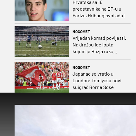
Hrvatska sa 16
predstavnika na EP-u u
Parizu, Hribar glavni adut
NOGOMET
Vrijedan komad povijesti:
Na dražbu ide lopta
kojom je Božja ruka
postigla gol
NOGOMET
Japanac se vratio u
London: Tomiyasu novi
suigrač Borne Sose