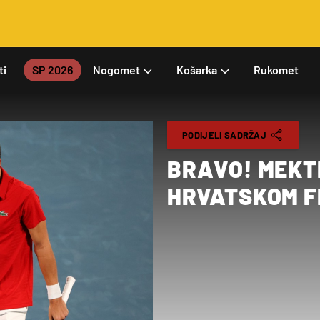
ti
SP 2026
Nogomet
Košarka
Rukomet
PODIJELI SADRŽAJ
BRAVO! MEKTI
HRVATSKOM F