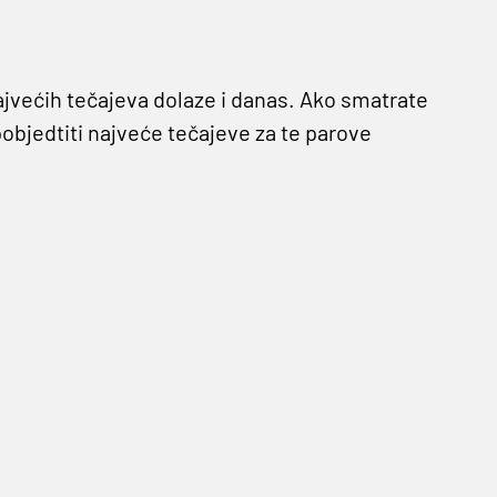
ajvećih tečajeva dolaze i danas. Ako smatrate
objedtiti najveće tečajeve za te parove
jati, ali ono u što možete biti sigurni je to
cjelokupno tržište.
a stranici Germania Sport kladionice, no osim
une možete uplatiti na razne druge načine –
Casha te Skrilla.
CA 2.30
nutno drže prveo mjesto ispred Cluja koji ima