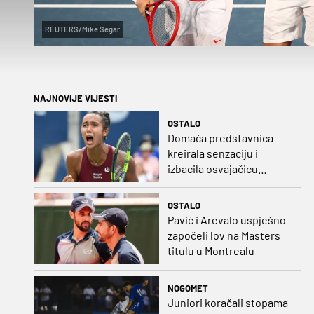
REUTERS/Mike Segar
NAJNOVIJE VIJESTI
OSTALO
Domaća predstavnica
kreirala senzaciju i
izbacila osvajačicu
Roland Garrosa
OSTALO
Pavić i Arevalo uspješno
započeli lov na Masters
titulu u Montrealu
NOGOMET
Juniori koračali stopama