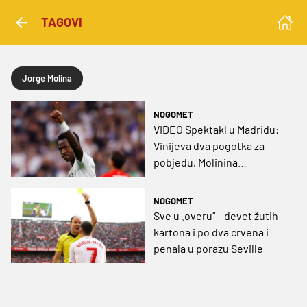
TAGOVI
Jorge Molina
NOGOMET
VIDEO Spektakl u Madridu:
Vinijeva dva pogotka za
pobjedu, Molinina
bombetina i Valverdeovo
pomračenje uma!
NOGOMET
Sve u „overu“ – devet žutih
kartona i po dva crvena i
penala u porazu Seville