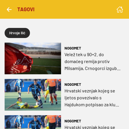
TAGOVI
Hrvoje Ilić
NOGOMET
Velež tek u 90+2. do
domaćeg remija protiv
Milsamija, Crnogorci izgubili
od Andoraca i Latvijaca
NOGOMET
Hrvatski veznjak kojeg se
ljetos povezivalo s
Hajdukom potpisao za klub
iz Kazahstana
NOGOMET
Hrvatski veznjak kojeg se