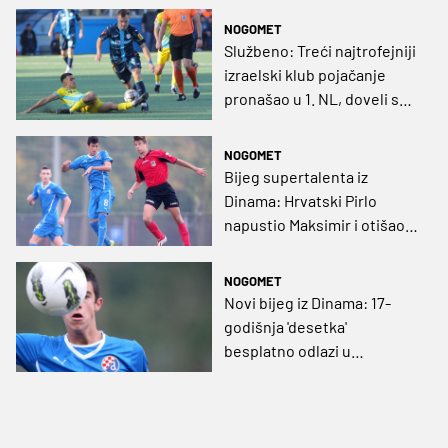
pobijedili s igračem manje"
NOGOMET
Službeno: Treći najtrofejniji
izraelski klub pojačanje
pronašao u 1. NL, doveli su
bivšeg igrača Dinama i
Osijeka
NOGOMET
Bijeg supertalenta iz
Dinama: Hrvatski Pirlo
napustio Maksimir i otišao u
Serie A!
NOGOMET
Novi bijeg iz Dinama: 17-
godišnja 'desetka'
besplatno odlazi u
posljednju momčad Serie A