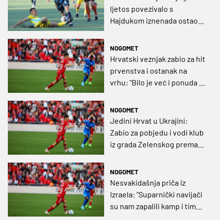
ljetos povezivalo s
Hajdukom iznenada ostao
bez kluba
NOGOMET
Hrvatski veznjak zabio za hit
prvenstva i ostanak na
vrhu: "Bilo je već i ponuda iz
Španjolske"
NOGOMET
Jedini Hrvat u Ukrajini:
Zabio za pobjedu i vodi klub
iz grada Zelenskog prema
Europi i borbi za naslov
NOGOMET
Nesvakidašnja priča iz
Izraela: "Suparnički navijači
su nam zapalili kamp i time
nas motivirali. A onda smo i