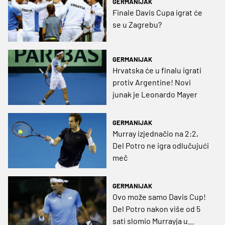
GERMANIJAK
Finale Davis Cupa igrat će
se u Zagrebu?
GERMANIJAK
Hrvatska će u finalu igrati
protiv Argentine! Novi
junak je Leonardo Mayer
GERMANIJAK
Murray izjednačio na 2:2,
Del Potro ne igra odlučujući
meč
GERMANIJAK
Ovo može samo Davis Cup!
Del Potro nakon više od 5
sati slomio Murrayja u