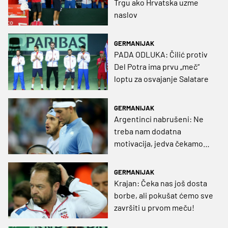
Trgu ako Hrvatska uzme
naslov
GERMANIJAK
PADA ODLUKA: Čilić protiv
Del Potra ima prvu „meč“
loptu za osvajanje Salatare
GERMANIJAK
Argentinci nabrušeni: Ne
treba nam dodatna
motivacija, jedva čekamo
prvi dvoboj!
GERMANIJAK
Krajan: Čeka nas još dosta
borbe, ali pokušat ćemo sve
završiti u prvom meču!