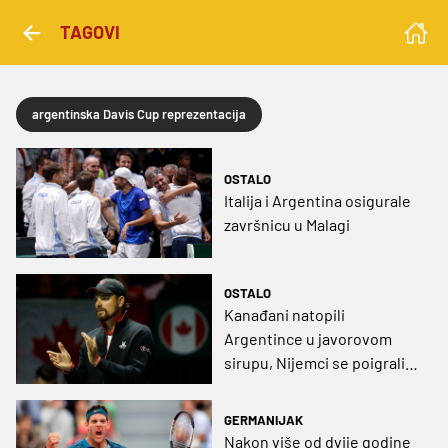
TAGOVI
argentinska Davis Cup reprezentacija
OSTALO
Italija i Argentina osigurale
završnicu u Malagi
OSTALO
Kanađani natopili
Argentince u javorovom
sirupu, Nijemci se poigrali
sa Slovacima
GERMANIJAK
Nakon više od dvije godine