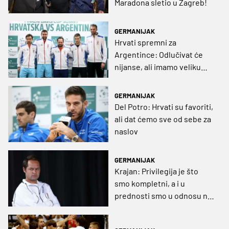
Maradona sletio u Zagreb!
GERMANIJAK
Hrvati spremni za
Argentince: Odlučivat će
nijanse, ali imamo veliku
motivaciju!
GERMANIJAK
Del Potro: Hrvati su favoriti,
ali dat ćemo sve od sebe za
naslov
GERMANIJAK
Krajan: Privilegija je što
smo kompletni, a i u
prednosti smo u odnosu na
Argentince