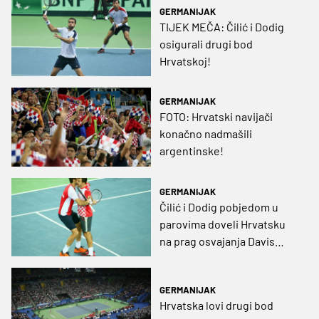
GERMANIJAK
TIJEK MEČA: Čilić i Dodig
osigurali drugi bod
Hrvatskoj!
GERMANIJAK
FOTO: Hrvatski navijači
konačno nadmašili
argentinske!
GERMANIJAK
Čilić i Dodig pobjedom u
parovima doveli Hrvatsku
na prag osvajanja Davis
Cupa!
GERMANIJAK
Hrvatska lovi drugi bod