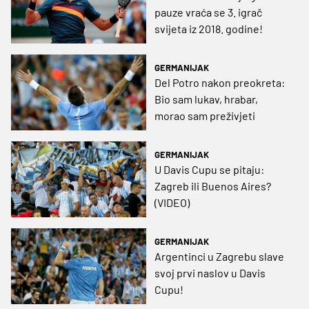
pauze vraća se 3. igrač
svijeta iz 2018. godine!
GERMANIJAK
Del Potro nakon preokreta:
Bio sam lukav, hrabar,
morao sam preživjeti
GERMANIJAK
U Davis Cupu se pitaju:
Zagreb ili Buenos Aires?
(VIDEO)
GERMANIJAK
Argentinci u Zagrebu slave
svoj prvi naslov u Davis
Cupu!