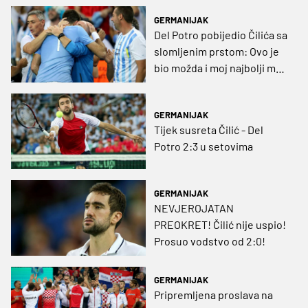
GERMANIJAK
Del Potro pobijedio Čilića sa
slomljenim prstom: Ovo je
bio možda i moj najbolji meč
karijere
GERMANIJAK
Tijek susreta Čilić - Del
Potro 2:3 u setovima
GERMANIJAK
NEVJEROJATAN
PREOKRET! Čilić nije uspio!
Prosuo vodstvo od 2:0!
GERMANIJAK
Pripremljena proslava na