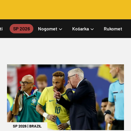
ti
SP 2026
Nogomet
Košarka
Rukomet
SP 2026
|
BRAZIL