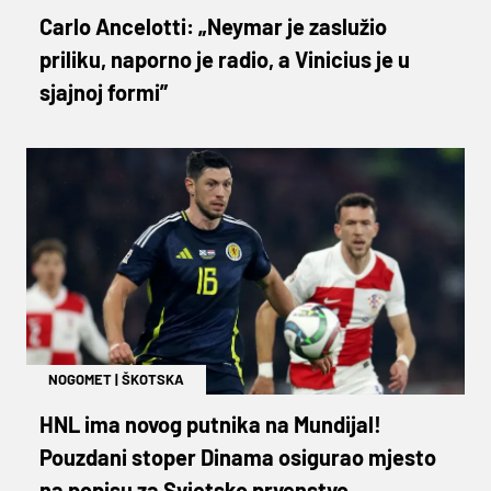
Carlo Ancelotti: „Neymar je zaslužio
priliku, naporno je radio, a Vinicius je u
sjajnoj formi”
NOGOMET
|
ŠKOTSKA
HNL ima novog putnika na Mundijal!
Pouzdani stoper Dinama osigurao mjesto
na popisu za Svjetsko prvenstvo