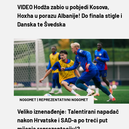
VIDEO Hodža zabio u pobjedi Kosova,
Hoxha u porazu Albanije! Do finala stigle i
Danska te Švedska
NOGOMET
|
REPREZENTATIVNI NOGOMET
Veliko iznenađenje: Talentirani napadač
nakon Hrvatske i SAD-a po treći put
mijenja reprezentaciju!?