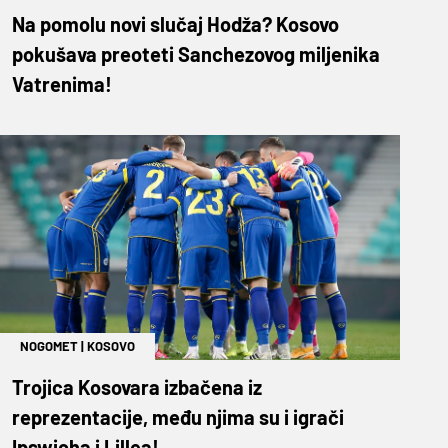
Na pomolu novi slučaj Hodža? Kosovo
pokušava preoteti Sanchezovog miljenika
Vatrenima!
NOGOMET
|
KOSOVO
Trojica Kosovara izbačena iz
reprezentacije, među njima su i igrači
Ipswicha i Lillea!