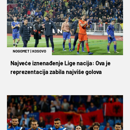
NOGOMET
|
KOSOVO
Najveće iznenađenje Lige nacija: Ova je
reprezentacija zabila najviše golova