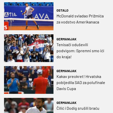
OSTALO
McDonald svladao Prižmića
za vodstvo Amerikanaca
GERMANIJAK
Tenisači oduševili
podvigom: Spremni smo ići
do kraja!
GERMANIJAK
Kakav preokret! Hrvatska
pobijedila SAD za polufinale
Davis Cupa
GERMANIJAK
Čilić i Dodig srušili braću