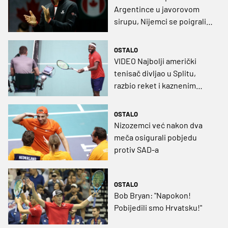
Argentince u javorovom
sirupu, Nijemci se poigrali
sa Slovacima
OSTALO
VIDEO Najbolji američki
tenisač divljao u Splitu,
razbio reket i kaznenim
poenom izgubio meč
OSTALO
Nizozemci već nakon dva
meča osigurali pobjedu
protiv SAD-a
OSTALO
Bob Bryan: "Napokon!
Pobijedili smo Hrvatsku!"