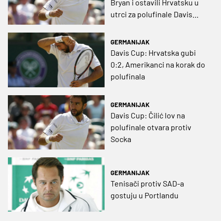
Bryan i ostavili Hrvatsku u
utrci za polufinale Davis
Cupa
GERMANIJAK
Davis Cup: Hrvatska gubi
0:2, Amerikanci na korak do
polufinala
GERMANIJAK
Davis Cup: Čilić lov na
polufinale otvara protiv
Socka
GERMANIJAK
Tenisači protiv SAD-a
gostuju u Portlandu