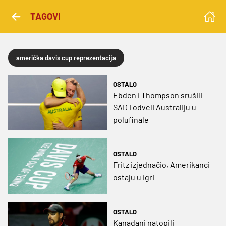
TAGOVI
američka davis cup reprezentacija
OSTALO
Ebden i Thompson srušili
SAD i odveli Australiju u
polufinale
OSTALO
Fritz izjednačio, Amerikanci
ostaju u igri
OSTALO
Kanađani natopili