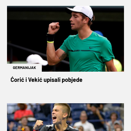
GERMANIJAK
Ćorić i Vekić upisali pobjede