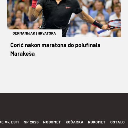
GERMANIJAK
|
HRVATSKA
Ćorić nakon maratona do polufinala
Marakeša
VE VIJESTI
SP 2026
NOGOMET
KOŠARKA
RUKOMET
OSTALO