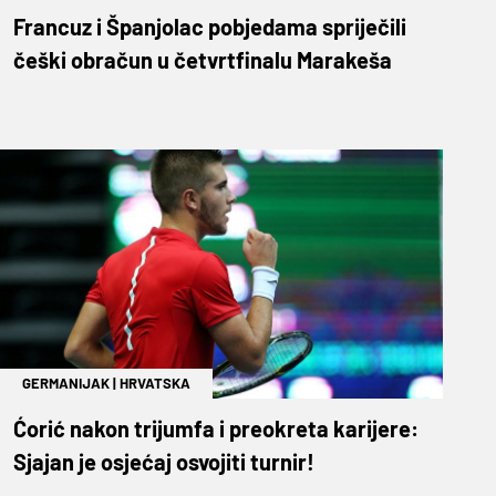
Francuz i Španjolac pobjedama spriječili
češki obračun u četvrtfinalu Marakeša
GERMANIJAK
|
HRVATSKA
Ćorić nakon trijumfa i preokreta karijere:
Sjajan je osjećaj osvojiti turnir!