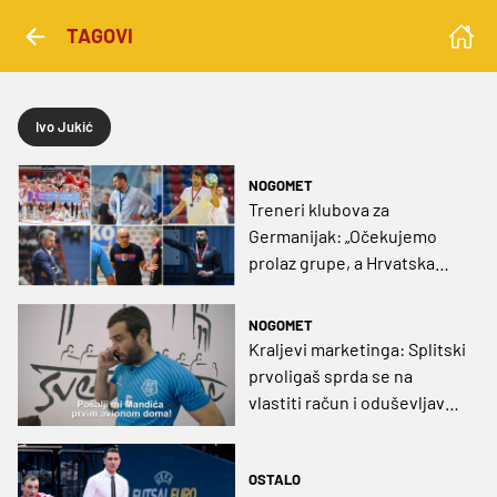
TAGOVI
Ivo Jukić
NOGOMET
Treneri klubova za
Germanijak: „Očekujemo
prolaz grupe, a Hrvatska
može biti dark horse
turnira“
NOGOMET
Kraljevi marketinga: Splitski
prvoligaš sprda se na
vlastiti račun i oduševljava
navijače (VIDEO)
OSTALO