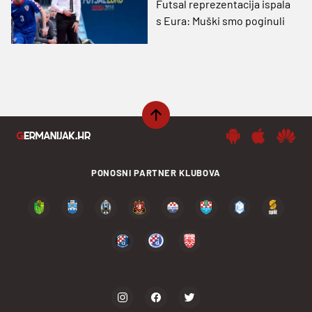
Futsal reprezentacija ispala
s Eura: Muški smo poginuli
PONOSNI PARTNER KLUBOVA