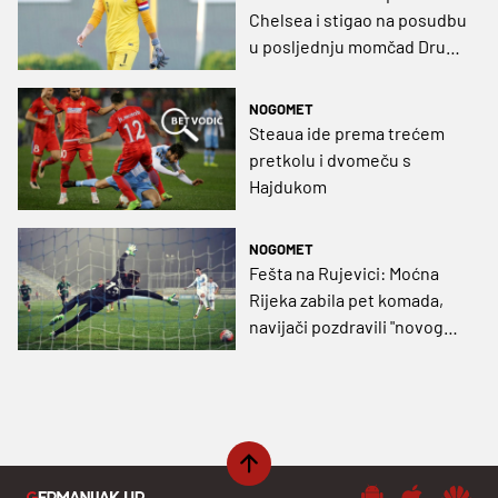
Chelsea i stigao na posudbu
u posljednju momčad Druge
slovenske lige
NOGOMET
Steaua ide prema trećem
pretkolu i dvomeču s
Hajdukom
NOGOMET
Fešta na Rujevici: Moćna
Rijeka zabila pet komada,
navijači pozdravili "novog
Hagija" (VIDEO)