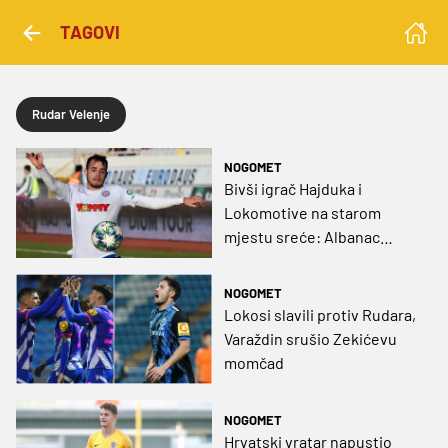
TAGOVI
Rudar Velenje
NOGOMET
Bivši igrač Hajduka i
Lokomotive na starom
mjestu sreće: Albanac
našao novi angažman u
Sloveniji
NOGOMET
Lokosi slavili protiv Rudara,
Varaždin srušio Zekićevu
momčad
NOGOMET
Hrvatski vratar napustio