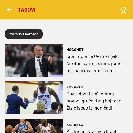
TAGOVI
Marcus Thornton
NOGOMET
Igor Tudor za Germanijak:
"Sretan sam u Torinu, puno
mi znači ova emotivna
pobjeda, jer svima ćemo biti
nezgodan protivnik"
KOŠARKA
Cavsi doveli još jednog
novog igrača zbog kojeg je
Žižić ispao iz momčadi
KOŠARKA
Kralj je mrtav, živio kralj!