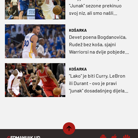
"Junak" sezone prekinuo
svoj niz, ali smo našli
njegovog nasljednika
KOŠARKA
Devet poena Bogdanovića,
Rudež bez koša, sjajni
Warriorsi na dvije pobjede
do rekorda (VIDEO)
KOŠARKA
"Lako" je biti Curry, LeBron
ili Durant - ovo je pravi
"junak" dosadašnjeg dijela
NBA sezone