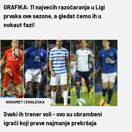
GRAFIKA: 11 najvećih razočaranja u Ligi
prvaka ove sezone, a gledat ćemo ih u
nokaut fazi!
NOGOMET
|
ENGLESKA
Svaki ih trener voli - ovo su obrambeni
igrači koji prave najmanje prekršaja