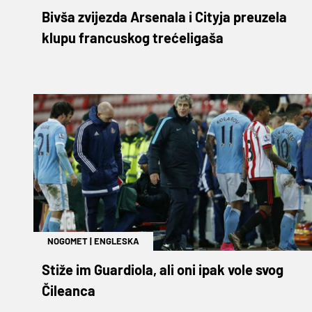
Bivša zvijezda Arsenala i Cityja preuzela
klupu francuskog trećeligaša
NOGOMET
|
ENGLESKA
Stiže im Guardiola, ali oni ipak vole svog
Čileanca