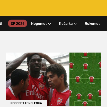
ti
SP 2026
Nogomet
Košarka
Rukomet
NOGOMET
|
ENGLESKA