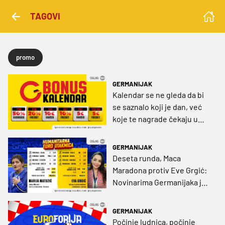
TAGOVI
promo
GERMANIJAK
Kalendar se ne gleda da bi
se saznalo koji je dan, već
koje te nagrade čekaju u
Germaniji!
GERMANIJAK
Deseta runda, Maca
Maradona protiv Eve Grgić:
Novinarima Germanijaka je
ovaj ogled 'biti ili ne biti'
GERMANIJAK
Počinje ludnica, počinje