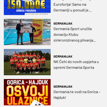
Euroforija! Samo na
Germaniji u ponudi je
150.000 eura bonusa i
nagrada!
GERMANIJAK
Germania Sport uručila
donaciju Klubu
sinkroniziranog plivanja
Medveščak
GERMANIJAK
NK Čehi do novih uspjeha u
opremi Germania Sporta
GERMANIJAK
Germania te vodi na Gorica –
Hajduk!