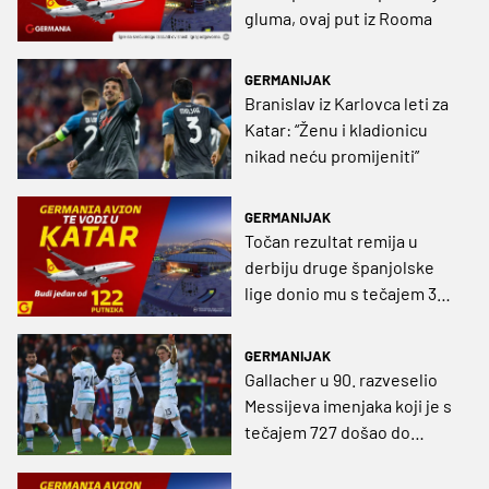
gluma, ovaj put iz Rooma
GERMANIJAK
Branislav iz Karlovca leti za
Katar: “Ženu i kladionicu
nikad neću promijeniti”
GERMANIJAK
Točan rezultat remija u
derbiju druge španjolske
lige donio mu s tečajem 389
mjesto u Germanijinom
avionu za Katar
GERMANIJAK
Gallacher u 90. razveselio
Messijeva imenjaka koji je s
tečajem 727 došao do
sjedala u Germanijinom
avionu za Katar