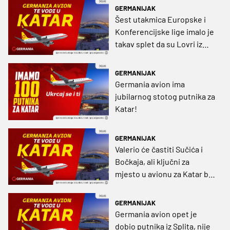
GERMANIJAK
Šest utakmica Europske i
Konferencijske lige imalo je
takav splet da su Lovri iz
Zagreba donijele za Katar
let
GERMANIJAK
Germania avion ima
jubilarnog stotog putnika za
Katar!
GERMANIJAK
Valerio će častiti Sučića i
Bočkaja, ali ključni za
mjesto u avionu za Katar bili
su mu njemački
reprezentativci iz Real
GERMANIJAK
Madrida
Germania avion opet je
dobio putnika iz Splita, nije