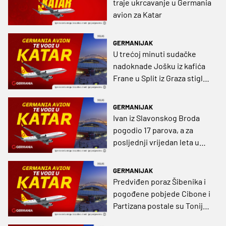
traje ukrcavanje u Germania
avion za Katar
GERMANIJAK
U trećoj minuti sudačke
nadoknade Jošku iz kafića
Frane u Split iz Graza stigla
karta za Katar
GERMANIJAK
Ivan iz Slavonskog Broda
pogodio 17 parova, a za
posljednji vrijedan leta u
Katar asistirao mu je - Ante
Rebić
GERMANIJAK
Predviđen poraz Šibenika i
pogođene pobjede Cibone i
Partizana postale su Toniju
za Katar hrana