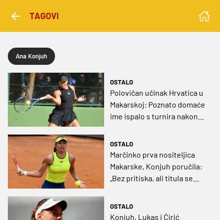
TAGOVI
Ana Konjuh
OSTALO
Polovičan učinak Hrvatica u
Makarskoj: Poznato domaće
ime ispalo s turnira nakon
samo sat vremena igre
OSTALO
Marčinko prva nositeljica
Makarske, Konjuh poručila:
„Bez pritiska, ali titula se
čeka“
OSTALO
Konjuh, Lukas i Ćirić