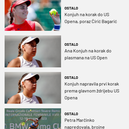
OSTALO
Konjuh na korak do US
Opena, poraz Ćirić Bagarić
OSTALO
Ana Konjuh na korak do
plasmana na US Open
OSTALO
Konjuh napravila prvi korak
prema glavnom ždrijebu US
Opena
OSTALO
Petra Marčinko
napredovala, brojne