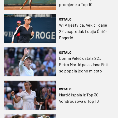
promjene u Top 10
OSTALO
WTA ljestvica: Vekić i dalje
22., napredak Lucije Ćirić-
Bagarić
OSTALO
Donna Vekić ostala 22.,
Petra Martić pala, Jana Fett
se popela jedno mjesto
OSTALO
Martić ispala iz Top 30,
Vondroušova u Top 10