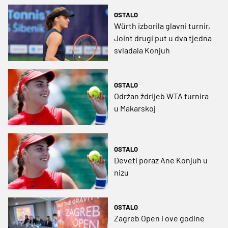
OSTALO
Würth izborila glavni turnir,
Joint drugi put u dva tjedna
svladala Konjuh
OSTALO
Održan ždrijeb WTA turnira
u Makarskoj
OSTALO
Deveti poraz Ane Konjuh u
nizu
OSTALO
Zagreb Open i ove godine