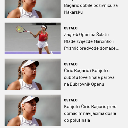
Bagarić dobile pozivnicu za
Makarsku
OSTALO
Zagreb Open na Šalati:
Mlade zvijezde Marčinko i
Prižmić predvode domaće
snage
OSTALO
Ćirić Bagarić i Konjuh u
subotu love finale parova
na Dubrovnik Openu
OSTALO
Konjuh i Ćirić Bagarić pred
domaćim navijačima došle
do polufinala