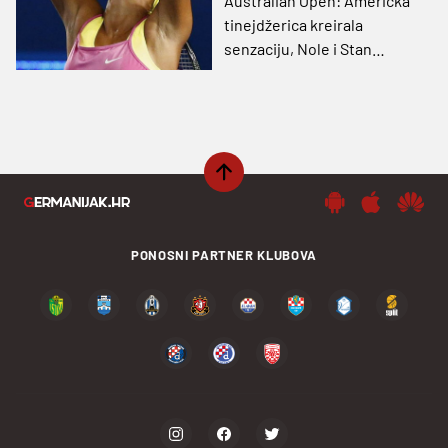
Australian Open: Američka
tinejdžerica kreirala
senzaciju, Nole i Stan
sigurni
PONOSNI PARTNER KLUBOVA