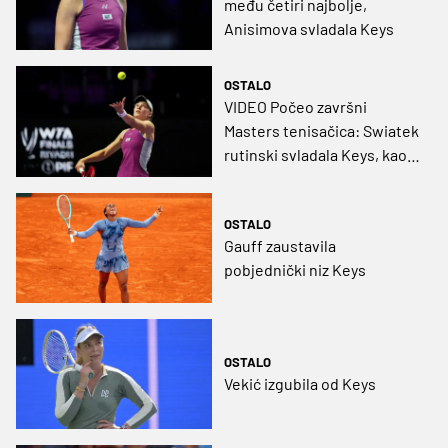
među četiri najbolje,
Anisimova svladala Keys
OSTALO
VIDEO Počeo završni
Masters tenisačica: Swiatek
rutinski svladala Keys, kao i
Ribakina Anisimovu
OSTALO
Gauff zaustavila
pobjednički niz Keys
OSTALO
Vekić izgubila od Keys