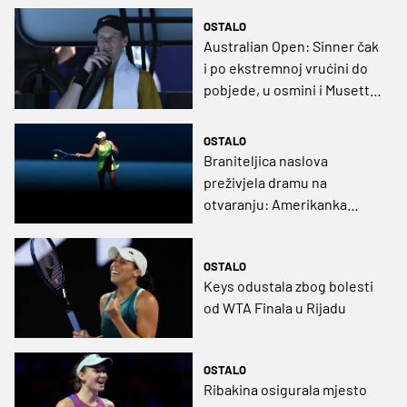
OSTALO
Australian Open: Sinner čak
i po ekstremnoj vrućini do
pobjede, u osmini i Musetti
te Shelton
OSTALO
Braniteljica naslova
preživjela dramu na
otvaranju: Amerikanka
nakon velikog preokreta
izborila drugo kolo
OSTALO
Keys odustala zbog bolesti
od WTA Finala u Rijadu
OSTALO
Ribakina osigurala mjesto