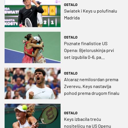
OSTALO
Swiatek i Keys u polufinalu
Madrida
OSTALO
Poznate finalistice US
Opena: Bjeloruskinja prvi
set izgubila 0-6, pa
spriječila američko finale
OSTALO
Alcaraz nemilosrdan prema
Zverevu, Keys nastavlja
pohod prema drugom finalu
OSTALO
Keys izbacila treću
nositeljicu na US Openu