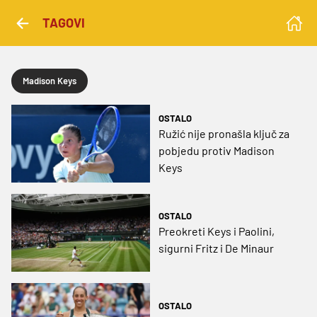
TAGOVI
Madison Keys
OSTALO
Ružić nije pronašla ključ za
pobjedu protiv Madison
Keys
OSTALO
Preokreti Keys i Paolini,
sigurni Fritz i De Minaur
OSTALO