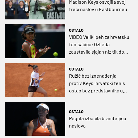
Madison Keys osvojila svoj
treći naslov u Eastbourneu
OSTALO
VIDEO Veliki peh za hrvatsku
tenisačicu: Ozljeda
zaustavila sjajan niz tik do
novog finala
OSTALO
Ružić bez iznenađenja
protiv Keys, hrvatski tenis
ostao bez predstavnika u
singlu na Roland Garrosu
OSTALO
Pegula izbacila braniteljicu
naslova