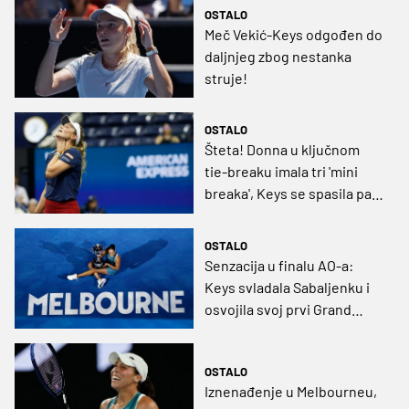
OSTALO
Meč Vekić-Keys odgođen do
daljnjeg zbog nestanka
struje!
OSTALO
Šteta! Donna u ključnom
tie-breaku imala tri 'mini
breaka', Keys se spasila pa
okrenula meč
OSTALO
Senzacija u finalu AO-a:
Keys svladala Sabaljenku i
osvojila svoj prvi Grand
Slam!
OSTALO
Iznenađenje u Melbourneu,