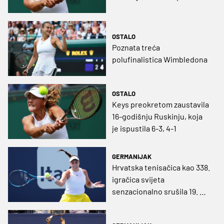
OSTALO
Poznata treća
polufinalistica Wimbledona
OSTALO
Keys preokretom zaustavila
16-godišnju Ruskinju, koja
je ispustila 6-3, 4-1
GERMANIJAK
Hrvatska tenisačica kao 338.
igračica svijeta
senzacionalno srušila 19. na
WTA listi