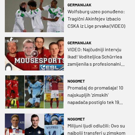
GERMANIJAK
Wolfsburg uzeo ponuđeno:
Tragični Akinfejev izbacio
CSKA iz Lige prvaka (VIDEO)
GERMANIJAK
VIDEO: Najčudniji intervju
ikad! Voditeljica Schürrlea
zamijenila s profesionalnim
gamerom
NOGOMET
Promašaj do promašaja! 10
najskupljih 'zimskih'
napadača postiglo tek 19
golova
NOGOMET
Milijuni ljudi odlučili: Ovo su
najbolji transferi u zimskom