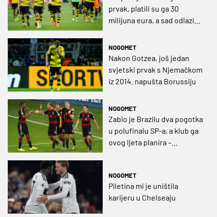
prvak, platili su ga 30
milijuna eura, a sad odlazi
besplatno
NOGOMET
Nakon Gotzea, još jedan
svjetski prvak s Njemačkom
iz 2014. napušta Borussiju
NOGOMET
Zabio je Brazilu dva pogotka
u polufinalu SP-a, a klub ga
ovog ljeta planira –
otpustiti!?
NOGOMET
Piletina mi je uništila
karijeru u Chelseaju