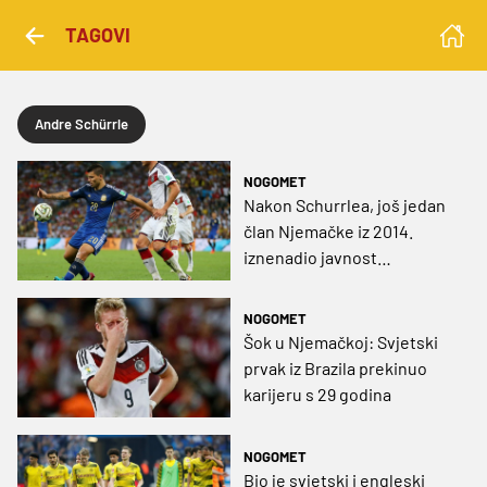
TAGOVI
Andre Schürrle
NOGOMET
Nakon Schurrlea, još jedan
član Njemačke iz 2014.
iznenadio javnost
završetkom karijere
NOGOMET
Šok u Njemačkoj: Svjetski
prvak iz Brazila prekinuo
karijeru s 29 godina
NOGOMET
Bio je svjetski i engleski