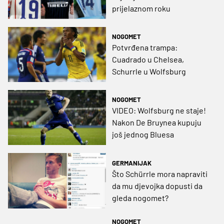
prijelaznom roku
NOGOMET
Potvrđena trampa:
Cuadrado u Chelsea,
Schurrle u Wolfsburg
NOGOMET
VIDEO: Wolfsburg ne staje!
Nakon De Bruynea kupuju
još jednog Bluesa
GERMANIJAK
Što Schürrle mora napraviti
da mu djevojka dopusti da
gleda nogomet?
NOGOMET