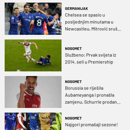
GERMANIJAK
Chelsea se spasio u
posljednjim minutama u
Newcastleu, Mitrović srušio
Burnley u golijadi Fulhama
(VIDEO)
NOGOMET
Službeno: Prvak svijeta iz
2014. seli u Premiership
NOGOMET
Borussia se riješila
Aubameyanga i pronašla
zamjenu, Schurrle prodan
pa transfer stopiran
NOGOMET
Najgori promašaji sezone!