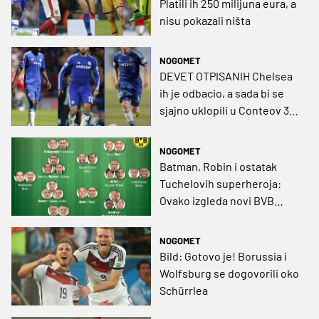
Platili ih 250 milijuna eura, a
nisu pokazali ništa
NOGOMET
DEVET OTPISANIH Chelsea
ih je odbacio, a sada bi se
sjajno uklopili u Conteov 3-
4-3 sustav
NOGOMET
Batman, Robin i ostatak
Tuchelovih superheroja:
Ovako izgleda novi BVB
ušminkan za 115.000.000
eura
NOGOMET
Bild: Gotovo je! Borussia i
Wolfsburg se dogovorili oko
Schürrlea