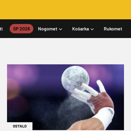
ti
SP 2026
Nogomet
Košarka
Rukomet
OSTALO