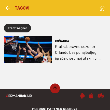
TAGOVI
Franz Wagner
KOŠARKA
Kraj zaboravne sezone:
Orlando bez ponajboljeg
igrača u sedmoj utakmici
protiv Detroita
PONOSNI PARTNER KLUBOVA