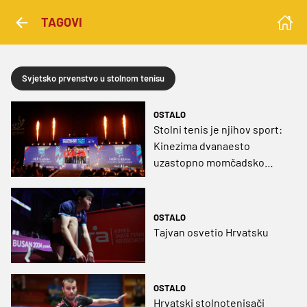
TAGOVI
Svjetsko prvenstvo u stolnom tenisu
OSTALO
Stolni tenis je njihov sport:
Kinezima dvanaesto
uzastopno momčadsko
zlato
OSTALO
Tajvan osvetio Hrvatsku
OSTALO
Hrvatski stolnotenisači