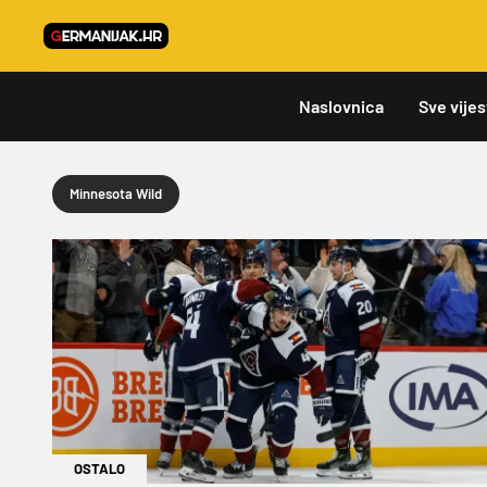
Naslovnica
Sve vijes
Minnesota Wild
OSTALO