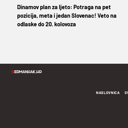
Dinamov plan za ljeto: Potraga na pet
pozicija, meta i jedan Slovenac! Veto na
odlaske do 20. kolovoza
NASLOVNICA
S