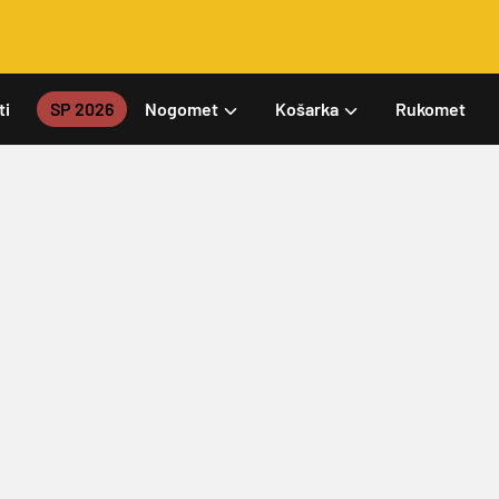
ti
SP 2026
Nogomet
Košarka
Rukomet