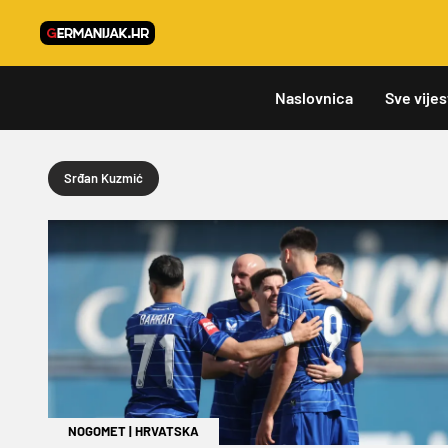
Naslovnica
Sve vijes
Srđan Kuzmić
NOGOMET
|
HRVATSKA