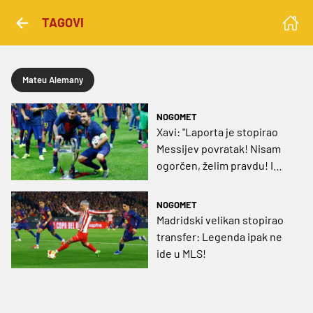
TAGOVI
Mateu Alemany
NOGOMET
Xavi: "Laporta je stopirao
Messijev povratak! Nisam
ogorčen, želim pravdu! I
mislim da se nikad neću
vratiti..."
NOGOMET
Madridski velikan stopirao
transfer: Legenda ipak ne
ide u MLS!