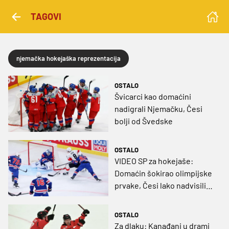
TAGOVI
njemačka hokejaška reprezentacija
OSTALO
Švicarci kao domaćini
nadigrali Njemačku, Česi
bolji od Švedske
OSTALO
VIDEO SP za hokejaše:
Domaćin šokirao olimpijske
prvake, Česi lako nadvisili
Dance
OSTALO
Za dlaku: Kanađani u drami