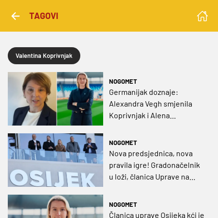
TAGOVI
Valentina Koprivnjak
NOGOMET
Germanijak doznaje:
Alexandra Vegh smjenila
Koprivnjak i Alena
Petrovića!
NOGOMET
Nova predsjednica, nova
pravila igre! Gradonačelnik
u loži, članica Uprave na
ledu
NOGOMET
Članica uprave Osijeka kći je