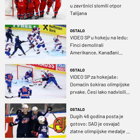
u završnici slomili otpor
Talijana
OSTALO
VIDEO SP u hokeju na ledu:
Finci demolirali
Amerikance, Kanađani
također uvjerljivi protiv
Danaca
OSTALO
VIDEO SP za hokejaše:
Domaćin šokirao olimpijske
prvake, Česi lako nadvisili
Dance
OSTALO
Dugih 46 godina posta je
gotovo: SAD je osvajač
zlatne olimpijske medalje u
hokeju!