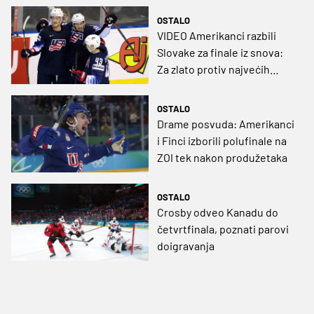
OSTALO
VIDEO Amerikanci razbili
Slovake za finale iz snova:
Za zlato protiv najvećih
rivala!
OSTALO
Drame posvuda: Amerikanci
i Finci izborili polufinale na
ZOI tek nakon produžetaka
OSTALO
Crosby odveo Kanadu do
četvrtfinala, poznati parovi
doigravanja