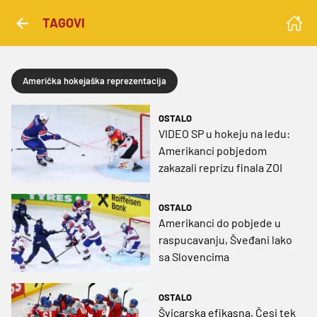
TAGOVI
Američka hokejaška reprezentacija
OSTALO
VIDEO SP u hokeju na ledu:
Amerikanci pobjedom
zakazali reprizu finala ZOI
OSTALO
Amerikanci do pobjede u
raspucavanju, Šveđani lako
sa Slovencima
OSTALO
Švicarska efikasna, Česi tek