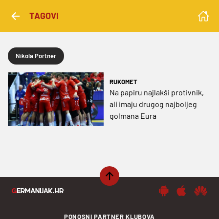
TAGOVI
Nikola Portner
RUKOMET
Na papiru najlakši protivnik,
ali imaju drugog najboljeg
golmana Eura
PONOSNI PARTNER KLUBOVA