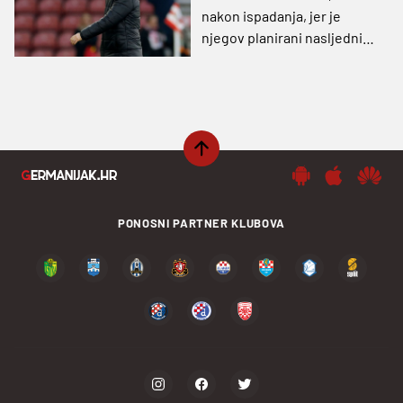
nakon ispadanja, jer je
njegov planirani nasljednik
jeftiniji kad je klub u
Championshipu
PONOSNI PARTNER KLUBOVA