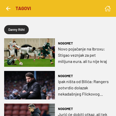
TAGOVI
Danny Röhl
NOGOMET
Novo pojačanje na Ibroxu:
Stigao veznjak za pet
milijuna eura, ali tu nije kraj
NOGOMET
Ipak ništa od Bilića: Rangers
potvrdio dolazak
nekadašnjeg Flickovog
pomoćnika iz Bayerna
NOGOMET
Jurić će dobiti otkaz, ali tek