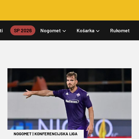
ti
SP 2026
Nogomet
Košarka
Rukomet
NOGOMET
|
KONFERENCIJSKA LIGA