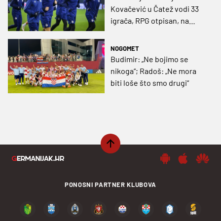
Kovačević u Čatež vodi 33
igrača, RPG otpisan, na
pripreme Dinama ide novi
veznjak Radoš!
NOGOMET
Budimir: „Ne bojimo se
nikoga“; Radoš: „Ne mora
biti loše što smo drugi“
PONOSNI PARTNER KLUBOVA