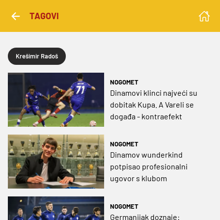
TAGOVI
Krešimir Radoš
NOGOMET
Dinamovi klinci najveći su
dobitak Kupa. A Vareli se
događa - kontraefekt
NOGOMET
Dinamov wunderkind
potpisao profesionalni
ugovor s klubom
NOGOMET
Germanijak doznaje: