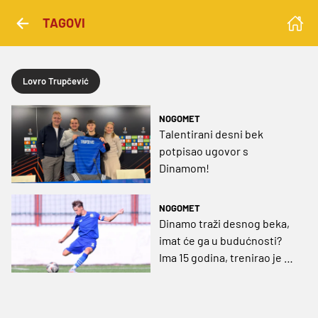
TAGOVI
Lovro Trupčević
NOGOMET
Talentirani desni bek
potpisao ugovor s
Dinamom!
NOGOMET
Dinamo traži desnog beka,
imat će ga u budućnosti?
Ima 15 godina, trenirao je s
prvom momčadi, igra za U17!