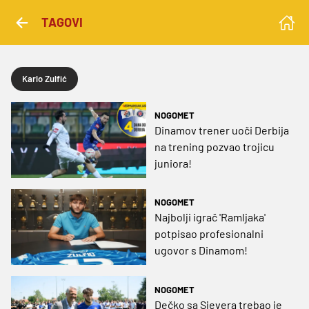
TAGOVI
Karlo Zulfić
NOGOMET
Dinamov trener uoči Derbija
na trening pozvao trojicu
juniora!
NOGOMET
Najbolji igrač 'Ramljaka'
potpisao profesionalni
ugovor s Dinamom!
NOGOMET
Dečko sa Sjevera trebao je