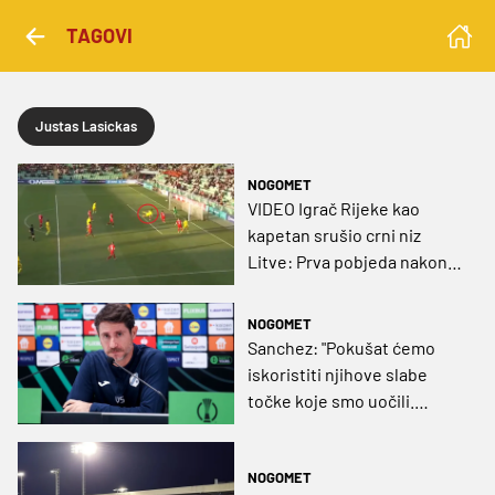
TAGOVI
Justas Lasickas
NOGOMET
VIDEO Igrač Rijeke kao
kapetan srušio crni niz
Litve: Prva pobjeda nakon
17 utakmica
NOGOMET
Sanchez: "Pokušat ćemo
iskoristiti njihove slabe
točke koje smo uočili.
Ponosan sam, a navijači su
naš forte!"
NOGOMET