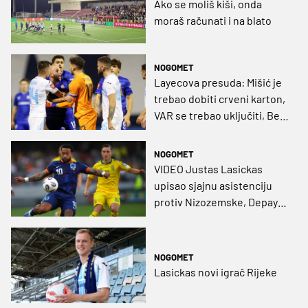
Ako se moliš kiši, onda
moraš računati i na blato
NOGOMET
Layecova presuda: Mišić je
trebao dobiti crveni karton,
VAR se trebao uključiti, Belji
ispravno samo žuti
NOGOMET
VIDEO Justas Lasickas
upisao sjajnu asistenciju
protiv Nizozemske, Depay
postao rekorder Oranja!
NOGOMET
Lasickas novi igrač Rijeke