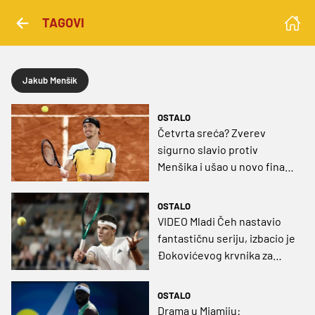
TAGOVI
Jakub Menšik
OSTALO
Četvrta sreća? Zverev
sigurno slavio protiv
Menšika i ušao u novo finale
Grand Slama
OSTALO
VIDEO Mladi Čeh nastavio
fantastičnu seriju, izbacio je
Đokovićevog krvnika za
povijesni rezultat
OSTALO
Drama u Miamiju: