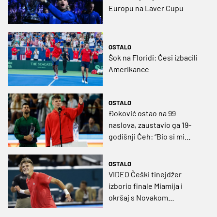
Europu na Laver Cupu
OSTALO
Šok na Floridi: Česi izbacili
Amerikance
OSTALO
Đoković ostao na 99
naslova, zaustavio ga 19-
godišnji Čeh: “Bio si mi
primjer kad sam bio mlad”
OSTALO
VIDEO Češki tinejdžer
izborio finale Miamija i
okršaj s Novakom
Đokovićem