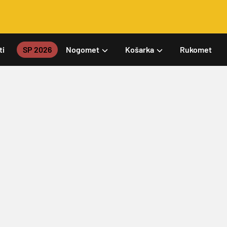
ti
SP 2026
Nogomet
Košarka
Rukomet