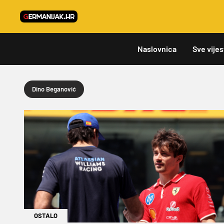
Naslovnica
Sve vijes
Dino Beganović
OSTALO