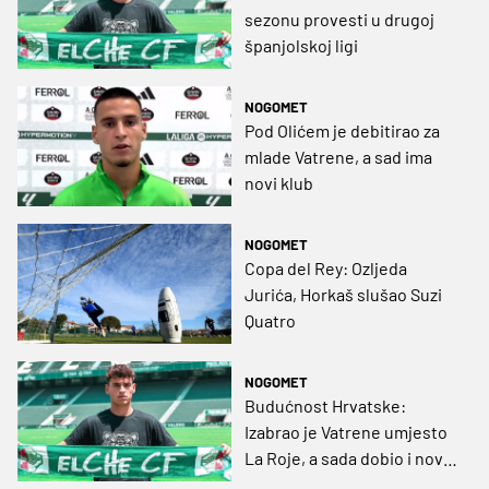
sezonu provesti u drugoj
španjolskoj ligi
NOGOMET
Pod Olićem je debitirao za
mlade Vatrene, a sad ima
novi klub
NOGOMET
Copa del Rey: Ozljeda
Jurića, Horkaš slušao Suzi
Quatro
NOGOMET
Budućnost Hrvatske:
Izabrao je Vatrene umjesto
La Roje, a sada dobio i novi
ugovor u Španjolskoj