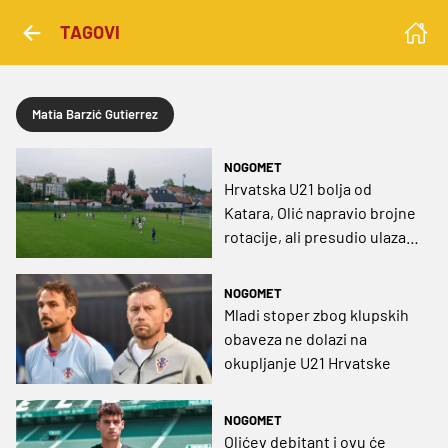
TAGOVI
Matia Barzić Gutierrez
NOGOMET
Hrvatska U21 bolja od
Katara, Olić napravio brojne
rotacije, ali presudio ulazak
najboljih
NOGOMET
Mladi stoper zbog klupskih
obaveza ne dolazi na
okupljanje U21 Hrvatske
NOGOMET
Olićev debitant i ovu će