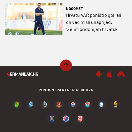
NOGOMET
Hrvatu VAR poništio gol, ali
on već misli unaprijed:
“Želim pridonijeti hrvatskoj
U21 vrsti”
PONOSNI PARTNER KLUBOVA