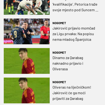
'kvalifikacije'. Petorica traže
svoje mjesto pod Suncem u
Dinamu
NOGOMET
Jakirović prijavio momčad
za Ligu prvaka: Na popisu
nema mladog Španjolca
NOGOMET
Dinamo za Qarabag
naknadno prijavio i
Oliverasa
NOGOMET
Oliveras na liječničkom!
Jakirović će ga moći
prijaviti za Qarabag