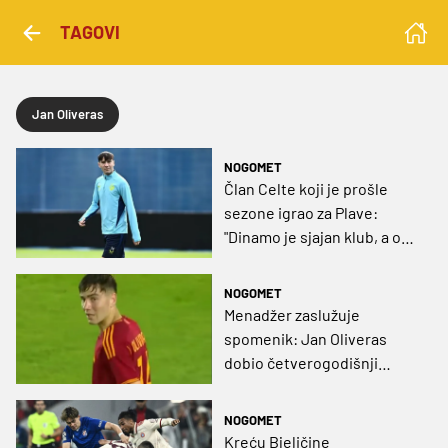
TAGOVI
Jan Oliveras
NOGOMET
Član Celte koji je prošle
sezone igrao za Plave:
"Dinamo je sjajan klub, a o
gradu imam samo riječi
hvale"
NOGOMET
Menadžer zaslužuje
spomenik: Jan Oliveras
dobio četverogodišnji
ugovor u La Ligi!
NOGOMET
Kreću Bjeličine